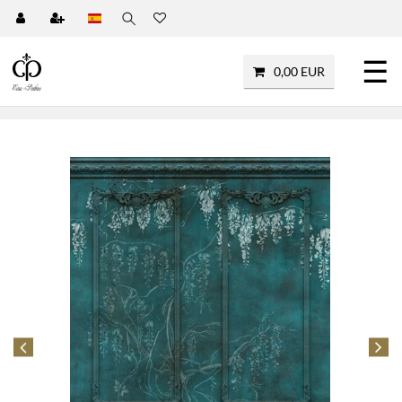
☰
0,00 EUR