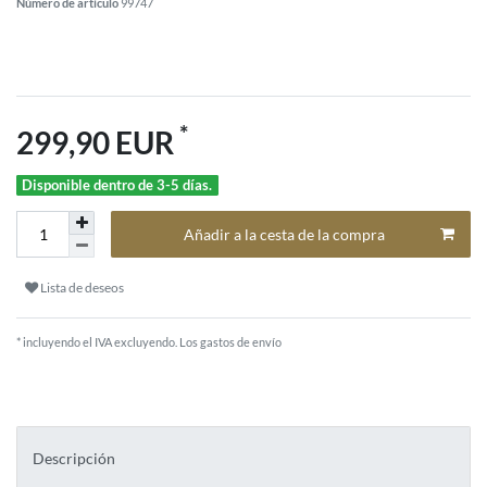
Número de artículo
99747
*
299,90 EUR
Disponible dentro de 3-5 días.
Añadir a la cesta de la compra
Lista de deseos
* incluyendo el IVA excluyendo.
Los gastos de envío
Descripción