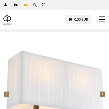
☰
0,00 EUR