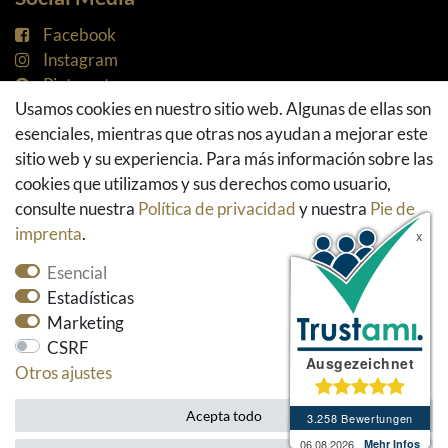
Facebook
Instagram
Pinterest
Usamos cookies en nuestro sitio web. Algunas de ellas son
Youtube
esenciales, mientras que otras nos ayudan a mejorar este
Houzz
sitio web y su experiencia. Para más información sobre las
cookies que utilizamos y sus derechos como usuario,
consulte nuestra
Política de privacidad
y nuestra
Pie de
imprenta
.
Esencial
Estadísticas
Marketing
CSRF
Otros ajustes
* Todos los precios incluyen el impuesto sobre el
valor añadido y excluyen los gastos de envío.
Acepta todo