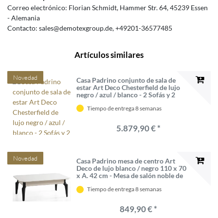
Correo electrónico:
Florian Schmidt
Hammer Str.
64
45239
Essen
Alemania
Contacto:
sales@demotexgroup.de
+49201-36577485
Artículos similares
Novedad
Casa Padrino conjunto de sala de
estar Art Deco Chesterfield de lujo
negro / azul / blanco - 2 Sofás y 2
Sillones Giratorios y 1 Mesa de
Tiempo de entrega 8 semanas
Centro - Muebles de salón nobles
5.879,90 € *
Novedad
Casa Padrino mesa de centro Art
Deco de lujo blanco / negro 110 x 70
x A. 42 cm - Mesa de salón noble de
madera maciza - Muebles de salón
Tiempo de entrega 8 semanas
849,90 € *