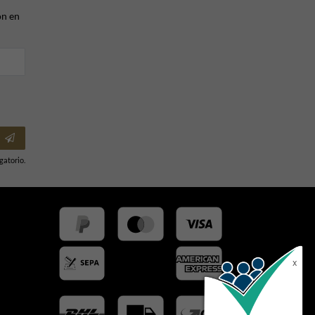
ón en
gatorio.