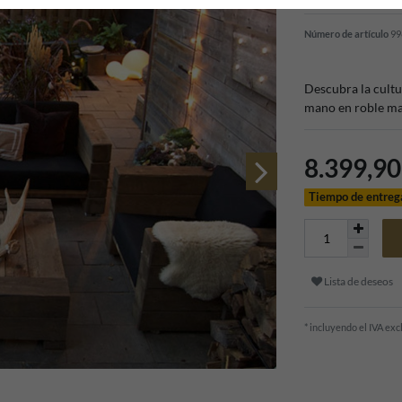
Número de artículo
99
Descubra la cultu
mano en roble mac
8.399,9
Tiempo de entreg
Lista de deseos
* incluyendo el IVA ex