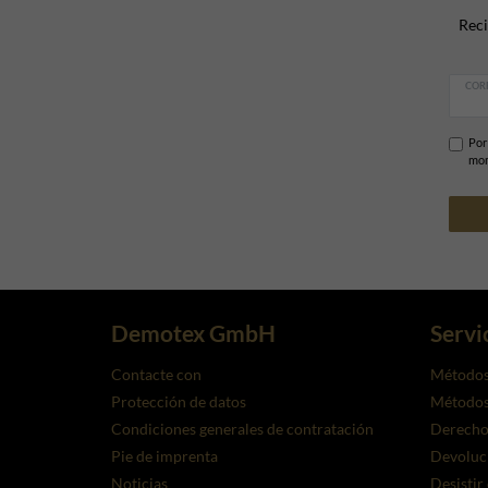
Reci
COR
Por
mom
Demotex GmbH
Servi
Contacte con
Métodos
Protección de datos
Métodos 
Condiciones generales de contratación
Derecho 
Pie de imprenta
Devoluc
Noticias
Desistir