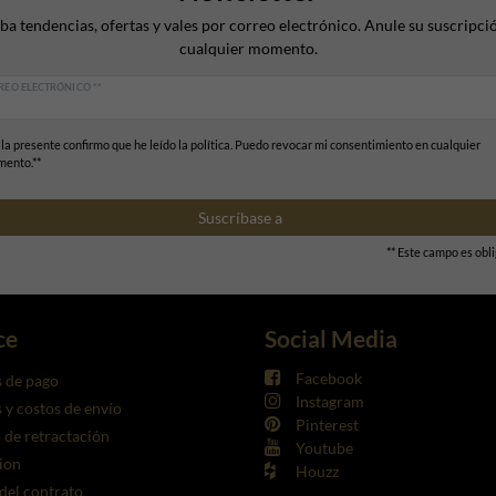
ba tendencias, ofertas y vales por correo electrónico. Anule su suscripci
cualquier momento.
REO ELECTRÓNICO **
 la presente confirmo que he leído la política. Puedo revocar mi consentimiento en cualquier
ento.**
Suscríbase a
** Este campo es obli
ce
Social Media
Facebook
 de pago
Instagram
y costos de envío
Pinterest
de retractación
Youtube
ion
Houzz
 del contrato