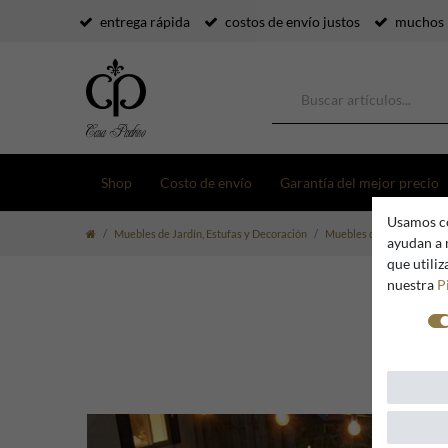
entrega rápida
costos de envío justos
muchos 
Shop
Costo de envío
Garantía del mejor precio
Usamos co
Muebles de Jardín, Estufas y Decoración
Muebles de Jardín
Cas
ayudan a 
que utili
nuestra
P