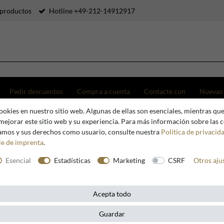
productos
Hotline +49-212-14912917
Pedir descuentos
Compra a cuenta
Contacte con
Nuevas
okies en nuestro sitio web. Algunas de ellas son esenciales, mientras que
a Padrino Set de muebles de jardín de lujo en roble macizo con tapicería - Sofá esquinero, sil
mejorar este sitio web y su experiencia. Para más información sobre las 
zamos y sus derechos como usuario, consulte nuestra
Política de privacid
ie de imprenta
.
Casa Padrino
Esencial
Estadísticas
Marketing
CSRF
Otros aju
Casa Padr
lujo en ro
Acepta todo
esquinero
Guardar