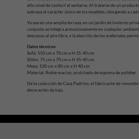
alto nivel de confort al sentarse. Al tratarse de un product
subraya el carácter único de los muebles, otorgando a cada
Ya sea en una amplia terraza, en un jardín de invierno priv
conjunto se integra armoniosamente en cualquier ambiente.
descanso al aire libre, y la elección de los materiales perm
Datos técnicos:
Sofá: 150 cm x 70 cm x H 35-40 cm
Sillón: 75 cm x 70 cm x H 35-40 cm
Mesa: 120 cm x 80 cm x H 40 cm
Material: Roble macizo, acolchado de espuma de poliéter
De la colección de Casa Padrino, el fabricante de renombr
decoración de lujo.