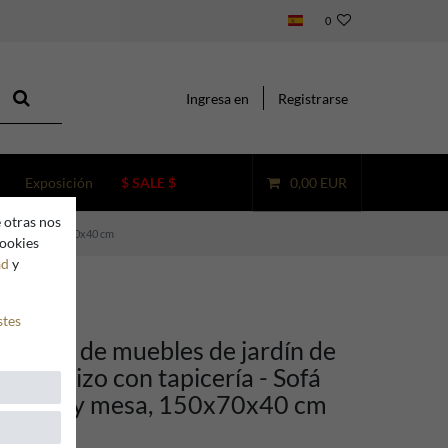
0
Ingresa en
Registrarse
Exposición
$ SALE $
0,00 EUR
 otras nos
lón y mesa, 150x70x40 cm
cookies
ad
y
stes
ino Set de muebles de jardín de
ble macizo con tapicería - Sofá
, sillón y mesa, 150x70x40 cm