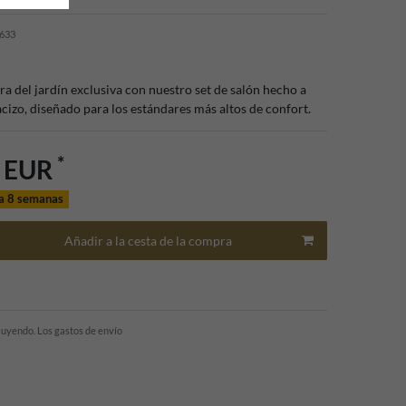
633
ra del jardín exclusiva con nuestro set de salón hecho a
izo, diseñado para los estándares más altos de confort.
*
0 EUR
a 8 semanas
Añadir a la cesta de la compra
cluyendo.
Los gastos de envío