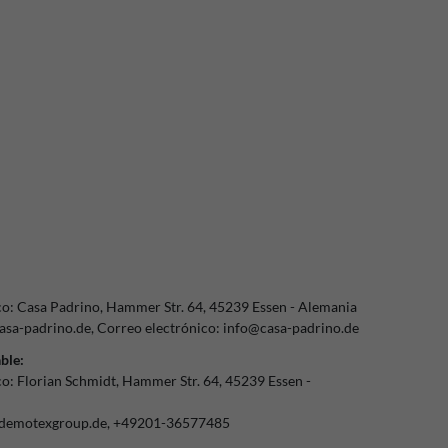
co:
Casa Padrino
Hammer Str.
64
45239
Essen
Alemania
sa-padrino.de
Correo electrónico:
info@casa-padrino.de
ble:
co:
Florian Schmidt
Hammer Str.
64
45239
Essen
demotexgroup.de
+49201-36577485