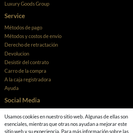
Luxury Goods Group
Service
Métodos de pago
Métodos y costos de envío
Derecho de retractación
Devolucion
Desistir del contrato
Carro de la compra
A la caja registradora
Ayuda
Social Media
Facebook
Usamos cookies en nuestro sitio web. Algunas de ellas son
Instagram
esenciales, mientras que otras nos ayudan a mejorar este
Pinterest
sitio web y su experiencia. Para más información sobre las