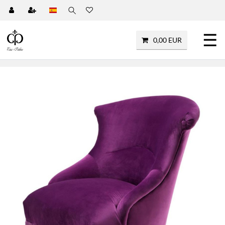
☰
0,00 EUR