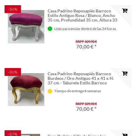
-36%
Casa Padrino Reposapiés Barroco
Estilo Antiguo Rosa / Blanco, Ancho
35 cm, Profundidad 35 cm, Altura 33
cm
Listo para enviar dentro de las 24 horas.
RRPP 109,90 €
70,00 € *
-36%
Casa Padrino Reposapiés Barroco
Burdeos / Oro Antiguo 41 x 41 x H.
37 cm - Taburete Estilo Barroco
Tiempo de entrega 8 semanas
RRPP 109,90 €
70,00 € *
-37%