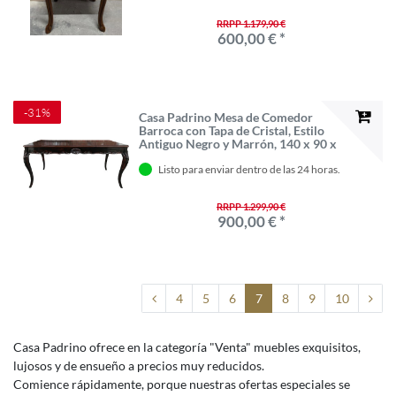
RRPP 1.179,90 €
600,00 € *
-31%
Casa Padrino Mesa de Comedor
Barroca con Tapa de Cristal, Estilo
Antiguo Negro y Marrón, 140 x 90 x
82 cm
Listo para enviar dentro de las 24 horas.
RRPP 1.299,90 €
900,00 € *
4
5
6
7
8
9
10
Casa Padrino ofrece en la categoría "Venta" muebles exquisitos,
lujosos y de ensueño a precios muy reducidos.
Comience rápidamente, porque nuestras ofertas especiales se