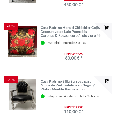
RRPP 899,90 €
450,00 € *
-47%
Casa Padrino Harald Glööckler Cojín
Decorativo de Lujo Pompöös
Coronas & Rosas negro / rojo / oro 45
x 45 cm
Disponible dentro de 3-5 días.
RRPP 149,90 €
80,00 € *
-31%
Casa Padrino Silla Barroca para
Niños de Piel Sintética en Negro /
Plata - Mueble Barroco con
Reposabrazos, 50 x 70 x 31 cm
Listo para enviar dentro de las 24 horas.
RRPP 159,90 €
110,00 € *