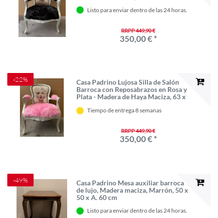
Listo para enviar dentro de las 24 horas.
RRPP 449,90 €
350,00 € *
-22%
Casa Padrino Lujosa Silla de Salón
Barroca con Reposabrazos en Rosa y
Plata - Madera de Haya Maciza, 63 x
67 x 95,5 cm
Tiempo de entrega 8 semanas
RRPP 449,90 €
350,00 € *
-49%
Casa Padrino Mesa auxiliar barroca
de lujo, Madera maciza, Marrón, 50 x
50 x A. 60 cm
Listo para enviar dentro de las 24 horas.