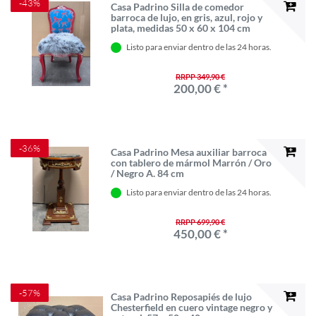
-43%
Casa Padrino Silla de comedor
barroca de lujo, en gris, azul, rojo y
plata, medidas 50 x 60 x 104 cm
Listo para enviar dentro de las 24 horas.
RRPP 349,90 €
200,00 € *
-36%
Casa Padrino Mesa auxiliar barroca
con tablero de mármol Marrón / Oro
/ Negro A. 84 cm
Listo para enviar dentro de las 24 horas.
RRPP 699,90 €
450,00 € *
-57%
Casa Padrino Reposapiés de lujo
Chesterfield en cuero vintage negro y