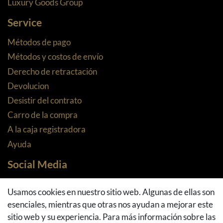
Luxury Goods Group
Service
Métodos de pago
Métodos y costos de envío
Derecho de retractación
Devolucion
Desistir del contrato
Carro de la compra
A la caja registradora
Ayuda
Social Media
Facebook
Usamos cookies en nuestro sitio web. Algunas de ellas son
Instagram
esenciales, mientras que otras nos ayudan a mejorar este
Pinterest
sitio web y su experiencia. Para más información sobre las
Youtube