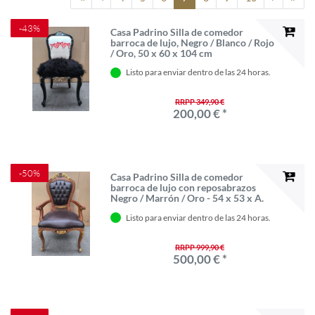
-43%
Casa Padrino Silla de comedor
barroca de lujo, Negro / Blanco / Rojo
/ Oro, 50 x 60 x 104 cm
Listo para enviar dentro de las 24 horas.
RRPP 349,90 €
200,00 € *
-50%
Casa Padrino Silla de comedor
barroca de lujo con reposabrazos
Negro / Marrón / Oro - 54 x 53 x A.
108 cm
Listo para enviar dentro de las 24 horas.
RRPP 999,90 €
500,00 € *