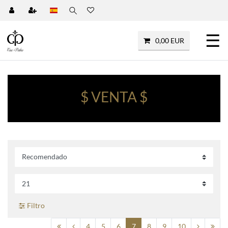
☰
0,00 EUR
$ VENTA $
Filtro
4
5
6
7
8
9
10