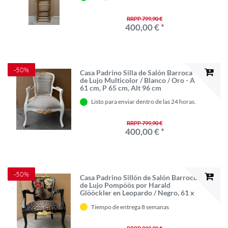
RRPP 799,90 €
400,00 € *
-50%
Casa Padrino Silla de Salón Barroca
de Lujo Multicolor / Blanco / Oro - A
61 cm, P 65 cm, Alt 96 cm
Listo para enviar dentro de las 24 horas.
RRPP 799,90 €
400,00 € *
-50%
Casa Padrino Sillón de Salón Barroco
de Lujo Pompöös por Harald
Glööckler en Leopardo / Negro, 61 x
65 x 96 cm
Tiempo de entrega 8 semanas