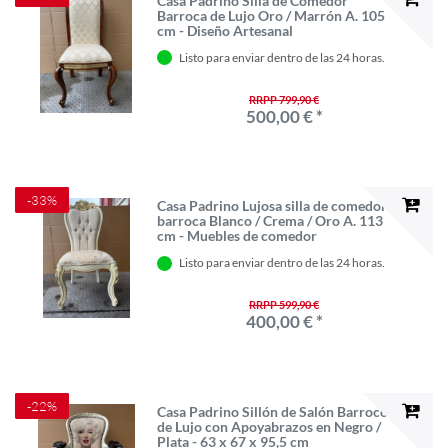
Casa Padrino Silla de Comedor
Barroca de Lujo Oro / Marrón A. 105
cm - Diseño Artesanal
Listo para enviar dentro de las 24 horas.
RRPP 799,90 €
500,00 € *
-33%
Casa Padrino Lujosa silla de comedor
barroca Blanco / Crema / Oro A. 113
cm - Muebles de comedor
Listo para enviar dentro de las 24 horas.
RRPP 599,90 €
400,00 € *
-22%
Casa Padrino Sillón de Salón Barroco
de Lujo con Apoyabrazos en Negro /
Plata - 63 x 67 x 95,5 cm