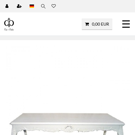
☰
0,00 EUR