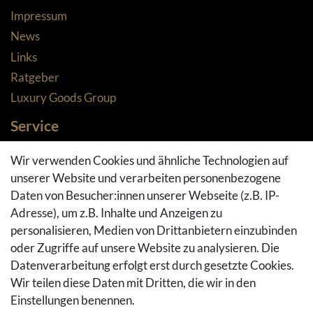
Impressum
News
Links
Ratgeber
Luxury Goods Group
Service
Zahlungsarten
Wir verwenden Cookies und ähnliche Technologien auf
Versandarten & -kosten
unserer Website und verarbeiten personenbezogene
Widerrufsrecht
Daten von Besucher:innen unserer Webseite (z.B. IP-
Adresse), um z.B. Inhalte und Anzeigen zu
Rückgaberecht
personalisieren, Medien von Drittanbietern einzubinden
Vertrag widerrufen
oder Zugriffe auf unsere Website zu analysieren. Die
Warenkorb
Datenverarbeitung erfolgt erst durch gesetzte Cookies.
Hilfe
Wir teilen diese Daten mit Dritten, die wir in den
Einstellungen benennen.
Social Media