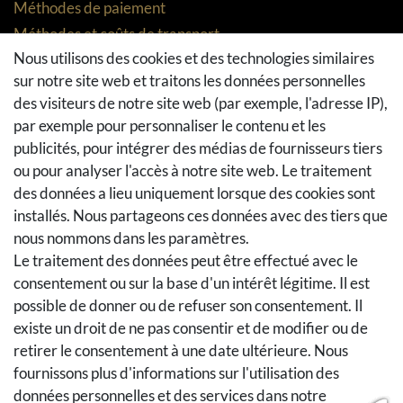
Méthodes de paiement
Méthodes et coûts de transport
Nous utilisons des cookies et des technologies similaires
Droit de rétractation
sur notre site web et traitons les données personnelles
Retours
des visiteurs de notre site web (par exemple, l'adresse IP),
Se rétracter du contrat
par exemple pour personnaliser le contenu et les
Panier d'achat
publicités, pour intégrer des médias de fournisseurs tiers
A la caisse
ou pour analyser l'accès à notre site web. Le traitement
Aide
des données a lieu uniquement lorsque des cookies sont
installés. Nous partageons ces données avec des tiers que
Social Media
nous nommons dans les paramètres.
Le traitement des données peut être effectué avec le
Facebook
consentement ou sur la base d'un intérêt légitime. Il est
Instagram
possible de donner ou de refuser son consentement. Il
Pinterest
existe un droit de ne pas consentir et de modifier ou de
Youtube
retirer le consentement à une date ultérieure. Nous
Houzz
fournissons plus d'informations sur l'utilisation des
données personnelles et des services dans notre