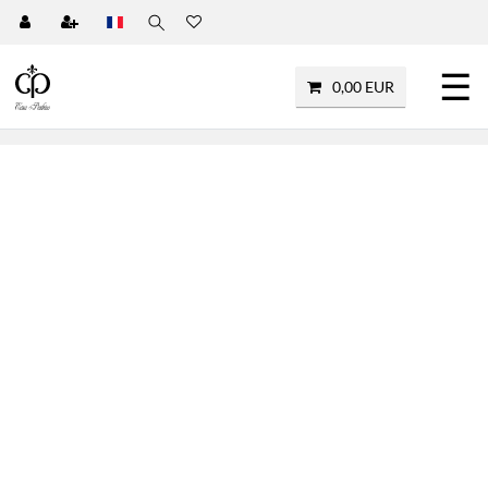
☰
0,00 EUR