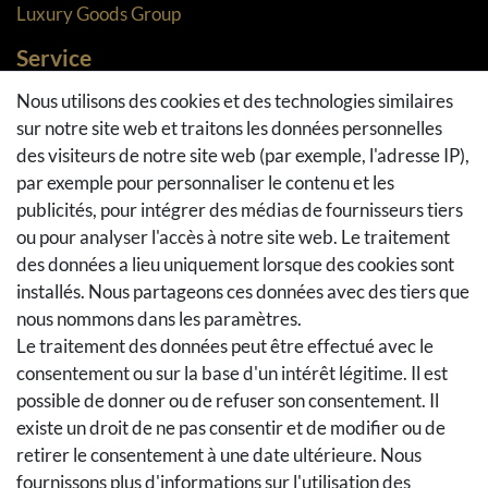
Luxury Goods Group
Service
Méthodes de paiement
Nous utilisons des cookies et des technologies similaires
sur notre site web et traitons les données personnelles
Méthodes et coûts de transport
des visiteurs de notre site web (par exemple, l'adresse IP),
Droit de rétractation
par exemple pour personnaliser le contenu et les
Retours
publicités, pour intégrer des médias de fournisseurs tiers
Se rétracter du contrat
ou pour analyser l'accès à notre site web. Le traitement
Panier d'achat
des données a lieu uniquement lorsque des cookies sont
installés. Nous partageons ces données avec des tiers que
A la caisse
nous nommons dans les paramètres.
Aide
Le traitement des données peut être effectué avec le
Social Media
consentement ou sur la base d'un intérêt légitime. Il est
possible de donner ou de refuser son consentement. Il
Facebook
existe un droit de ne pas consentir et de modifier ou de
Instagram
retirer le consentement à une date ultérieure. Nous
Pinterest
fournissons plus d'informations sur l'utilisation des