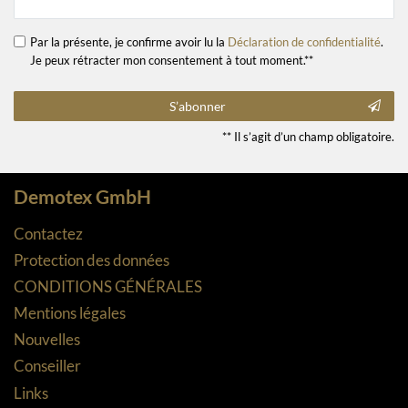
Par la présente, je confirme avoir lu la
Déclaration de confidentialité
.
Je peux rétracter mon consentement à tout moment.**
S’abonner
** Il s’agit d’un champ obligatoire.
Demotex GmbH
Contactez
Protection des données
CONDITIONS GÉNÉRALES
Mentions légales
Nouvelles
Conseiller
Links