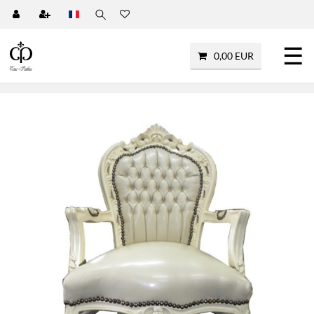
☰
0,00 EUR