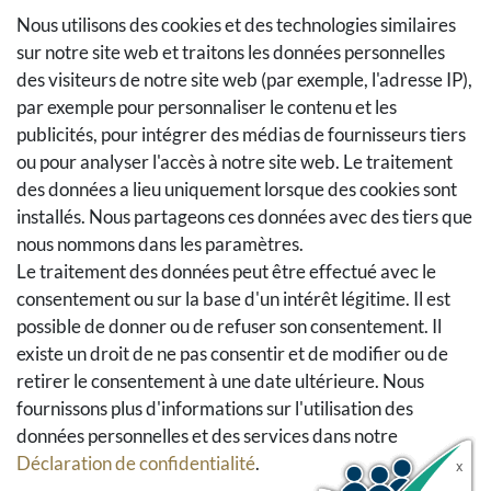
Méthodes de paiement
Nous utilisons des cookies et des technologies similaires
sur notre site web et traitons les données personnelles
Méthodes et coûts de transport
des visiteurs de notre site web (par exemple, l'adresse IP),
Droit de rétractation
par exemple pour personnaliser le contenu et les
Retours
publicités, pour intégrer des médias de fournisseurs tiers
Se rétracter du contrat
ou pour analyser l'accès à notre site web. Le traitement
Panier d'achat
des données a lieu uniquement lorsque des cookies sont
A la caisse
installés. Nous partageons ces données avec des tiers que
nous nommons dans les paramètres.
Aide
Le traitement des données peut être effectué avec le
Social Media
consentement ou sur la base d'un intérêt légitime. Il est
possible de donner ou de refuser son consentement. Il
Facebook
existe un droit de ne pas consentir et de modifier ou de
Instagram
retirer le consentement à une date ultérieure. Nous
Pinterest
fournissons plus d'informations sur l'utilisation des
Youtube
données personnelles et des services dans notre
Houzz
Déclaration de confidentialité
.