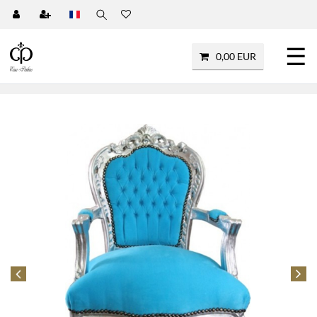
☰
0,00 EUR