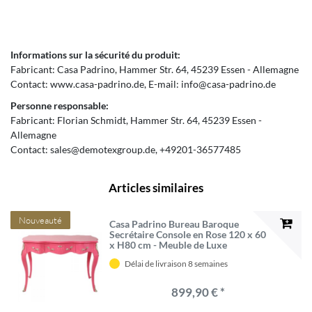
Informations sur la sécurité du produit:
Fabricant:
Casa Padrino
Hammer Str.
64
45239
Essen
Allemagne
Contact:
www.casa-padrino.de
E-mail:
info@casa-padrino.de
Personne responsable:
Fabricant:
Florian Schmidt
Hammer Str.
64
45239
Essen
Allemagne
Contact:
sales@demotexgroup.de
+49201-36577485
Articles similaires
Nouveauté
Casa Padrino Bureau Baroque
Secrétaire Console en Rose 120 x 60
x H80 cm - Meuble de Luxe
Délai de livraison 8 semaines
899,90 € *