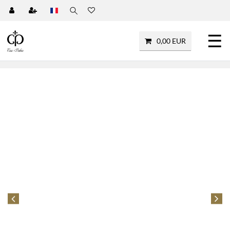
☰
0,00 EUR