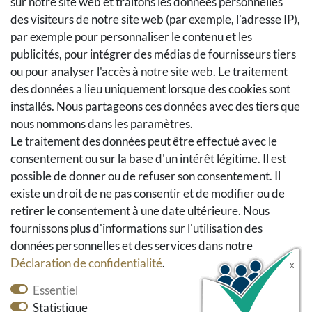
sur notre site web et traitons les données personnelles
Méthodes et coûts de transport
des visiteurs de notre site web (par exemple, l'adresse IP),
Droit de rétractation
par exemple pour personnaliser le contenu et les
Retours
publicités, pour intégrer des médias de fournisseurs tiers
Se rétracter du contrat
ou pour analyser l'accès à notre site web. Le traitement
Panier d'achat
des données a lieu uniquement lorsque des cookies sont
A la caisse
installés. Nous partageons ces données avec des tiers que
nous nommons dans les paramètres.
Aide
Le traitement des données peut être effectué avec le
Social Media
consentement ou sur la base d'un intérêt légitime. Il est
possible de donner ou de refuser son consentement. Il
Facebook
existe un droit de ne pas consentir et de modifier ou de
Instagram
retirer le consentement à une date ultérieure. Nous
Pinterest
fournissons plus d'informations sur l'utilisation des
Youtube
données personnelles et des services dans notre
Houzz
Déclaration de confidentialité
.
Essentiel
Statistique