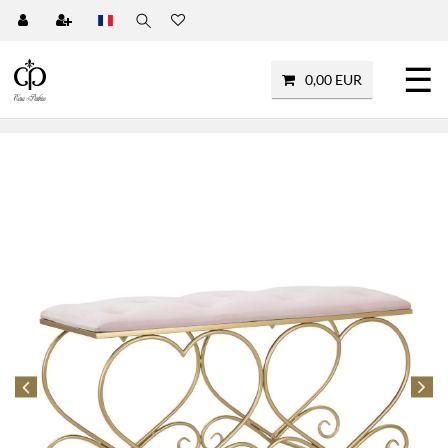
☰
0,00 EUR