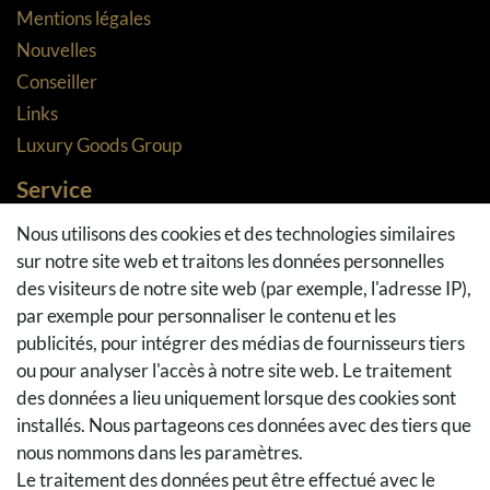
Mentions légales
Nouvelles
Conseiller
Links
Luxury Goods Group
Service
Méthodes de paiement
Nous utilisons des cookies et des technologies similaires
sur notre site web et traitons les données personnelles
Méthodes et coûts de transport
des visiteurs de notre site web (par exemple, l'adresse IP),
Droit de rétractation
par exemple pour personnaliser le contenu et les
Retours
publicités, pour intégrer des médias de fournisseurs tiers
Se rétracter du contrat
ou pour analyser l'accès à notre site web. Le traitement
Panier d'achat
des données a lieu uniquement lorsque des cookies sont
A la caisse
installés. Nous partageons ces données avec des tiers que
nous nommons dans les paramètres.
Aide
Le traitement des données peut être effectué avec le