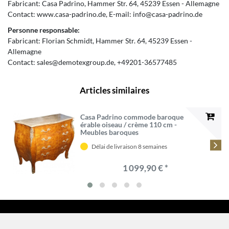
Fabricant:
Casa Padrino
Hammer Str.
64
45239
Essen
Allemagne
Contact:
www.casa-padrino.de
E-mail:
info@casa-padrino.de
Personne responsable:
Fabricant:
Florian Schmidt
Hammer Str.
64
45239
Essen
Allemagne
Contact:
sales@demotexgroup.de
+49201-36577485
Articles similaires
Casa Padrino commode baroque
érable oiseau / crème 110 cm -
Meubles baroques
Délai de livraison 8 semaines
1 099,90 € *