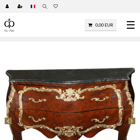
☰
0,00 EUR