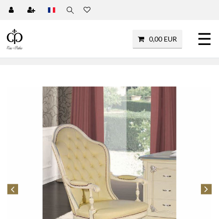
☰
0,00 EUR