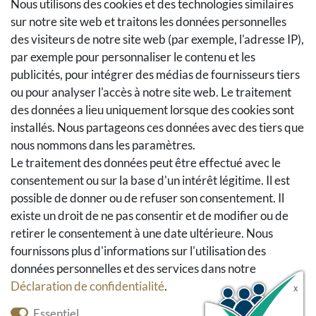
Méthodes de paiement
Nous utilisons des cookies et des technologies similaires
sur notre site web et traitons les données personnelles
Méthodes et coûts de transport
des visiteurs de notre site web (par exemple, l'adresse IP),
Droit de rétractation
par exemple pour personnaliser le contenu et les
Retours
publicités, pour intégrer des médias de fournisseurs tiers
Se rétracter du contrat
ou pour analyser l'accès à notre site web. Le traitement
Panier d'achat
des données a lieu uniquement lorsque des cookies sont
A la caisse
installés. Nous partageons ces données avec des tiers que
nous nommons dans les paramètres.
Aide
Le traitement des données peut être effectué avec le
Social Media
consentement ou sur la base d'un intérêt légitime. Il est
possible de donner ou de refuser son consentement. Il
Facebook
existe un droit de ne pas consentir et de modifier ou de
Instagram
retirer le consentement à une date ultérieure. Nous
Pinterest
fournissons plus d'informations sur l'utilisation des
Youtube
données personnelles et des services dans notre
Houzz
Déclaration de confidentialité
.
Essentiel