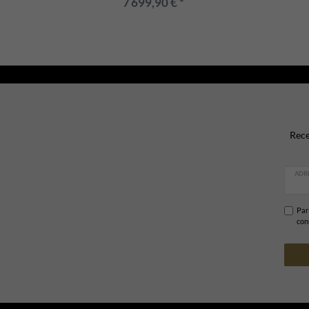
7 699,90 € *
Rece
ADRE
Par 
con