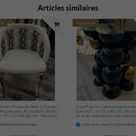
Articles similaires
té
Nouveauté
drino Chaise de Salle à Manger
Casa Padrino table d'appoint de
de Luxe avec Accoudoirs Blanc /
luxe noir / or 55 x 45 x H. 59 cm
Or 57 x 57 x H. 82 cm - Meubles
en acier inoxydable avec platea
 à Manger - Meubles de Luxe -
verre - Meuble de salon - Meubl
 d'Hôtel & Restaurant Design
luxe - Meuble d'hôtel - Meuble 
 de livraison 8 semaines
Délai de livraison 16-20 semaines