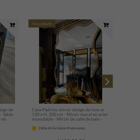
Nouveauté
Nouvea
sign de
Casa Padrino miroir design de luxe or
Casa Pa
 - Table
130 x H. 200 cm - Miroir mural en acier
design 
u en
inoxydable - Miroir de salle de bain -
cm - 1 
e de
Meuble de luxe - Meuble d'hôtel -
Robinet
design
Meuble design
Meuble 
Délai de livraison 8 semaines
Déla