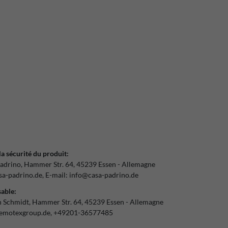
la sécurité du produit:
adrino
Hammer Str.
64
45239
Essen
Allemagne
a-padrino.de
E-mail:
info@casa-padrino.de
able:
n Schmidt
Hammer Str.
64
45239
Essen
Allemagne
emotexgroup.de
+49201-36577485