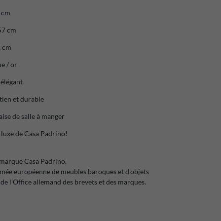
7 cm
57 cm
2 cm
e / or
 élégant
tien et durable
haise de salle à manger
 luxe de Casa Padrino!
 marque Casa Padrino.
mmée européenne de meubles baroques et d'objets
de l'Office allemand des brevets et des marques.