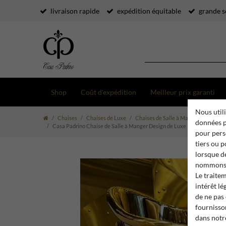
livraison rapide
expédition équitable
grande s
Shop
Coût d'expédition
Meilleur prix garanti
Nous utili
Chaises
Chaises de Luxe
Chaises de Salle à Manger avec Acco
données p
Casa Padrino Chaise de Salle à Manger Design de Luxe avec Accoudoirs 
pour pers
tiers ou 
lorsque d
nommons 
Le traite
intérêt lé
de ne pas
fournisson
dans not