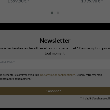
1 599,90 € *
1 799,90 € *
Newsletter
voir les tendances, les offres et les bons par e-mail ! Désinscription possi
tout moment.
SSE E-MAIL **
la présente, je confirme avoir lu la
Déclaration de confidentialité
. Je peux rétracter mon
sentement à tout moment.**
S’abonner
** Il s’agit d’un champ obl