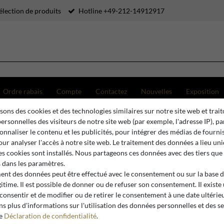
élection de produits
Hotline +49-212-14912917
Ordre rabais
Compte
Contactez
Nouvelles
Exposition
sons des cookies et des technologies similaires sur notre site web et trait
udoirs
ersonnelles des visiteurs de notre site web (par exemple, l'adresse IP), p
Crème / Or 57 x 57 x H. 82 cm - Meubles de Salle à Manger - Meubles de Luxe - Meubles d'Hô
onnaliser le contenu et les publicités, pour intégrer des médias de fourni
pour analyser l'accès à notre site web. Le traitement des données a lieu u
es cookies sont installés. Nous partageons ces données avec des tiers que
dans les paramètres.
Casa Padrino
ment des données peut être effectué avec le consentement ou sur la base 
Casa Padr
gitime. Il est possible de donner ou de refuser son consentement. Il existe
Design de
 consentir et de modifier ou de retirer le consentement à une date ultérie
s plus d'informations sur l'utilisation des données personnelles et des s
Or 57 x 57
re
Déclaration de confidentialité
.
Manger - 