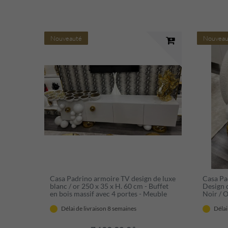
Nouveauté
Nouveau
Casa Padrino armoire TV design de luxe
Casa Pa
blanc / or 250 x 35 x H. 60 cm - Buffet
Design 
en bois massif avec 4 portes - Meuble
Noir / 
de luxe - Meuble d'hôtel - Meuble
de Salle
design
Meubles
Délai de livraison 8 semaines
Délai