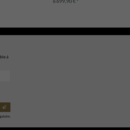
6 699,90 € *
ble à
igatoire.