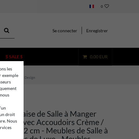
0
Se connecter
Enregistrer
$ SALE $
0,00 EUR
ons les
ar exemple
tel & Restaurant Design
sseurs
niquement
 nous
d'un
ino Chaise de Salle à Manger
 un droit
 Luxe avec Accoudoirs Crème /
ure. Nous
ervices
 x H. 82 cm - Meubles de Salle à
Meubles de Luxe - Meubles