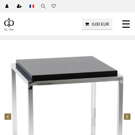
☰
0,00 EUR