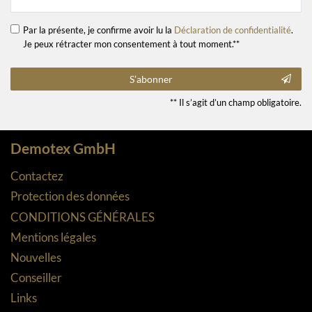
Par la présente, je confirme avoir lu la
Déclaration de confidentialité
.
Je peux rétracter mon consentement à tout moment.**
S’abonner
** Il s’agit d’un champ obligatoire.
Demotex GmbH
Contactez
Protection des données
CONDITIONS GÉNÉRALES
Mentions légales
Nouvelles
Conseiller
Links