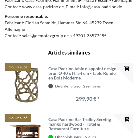
Fabricant:
Casa Padrino
Hammer Str.
64
45239
Essen
Allemagne
Contact:
www.casa-padrino.de
E-mail:
info@casa-padrino.de
Personne responsable:
Fabricant:
Florian Schmidt
Hammer Str.
64
45239
Essen
Allemagne
Contact:
sales@demotexgroup.de
+49201-36577485
Articles similaires
Nouveauté
Casa Padrino table d'appoint design
brun Ø 40 x H. 54 cm - Table Ronde
en Bois Moderne
Délai de livraison 2 semaines
299,90 € *
Nouveauté
Casa Padrino Bar Trolley Serving
mango hardwood - Hotel &
Restaurant Furniture
Disponible sous 3-5 jours.