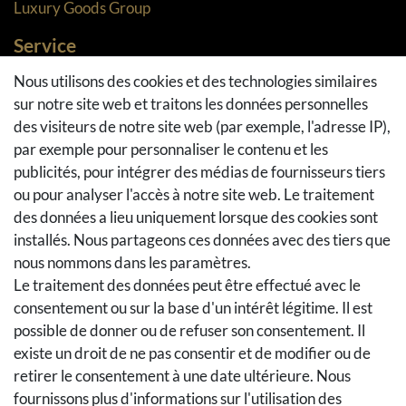
Luxury Goods Group
Service
Méthodes de paiement
Nous utilisons des cookies et des technologies similaires
sur notre site web et traitons les données personnelles
Méthodes et coûts de transport
des visiteurs de notre site web (par exemple, l'adresse IP),
Droit de rétractation
par exemple pour personnaliser le contenu et les
Retours
publicités, pour intégrer des médias de fournisseurs tiers
Se rétracter du contrat
ou pour analyser l'accès à notre site web. Le traitement
Panier d'achat
des données a lieu uniquement lorsque des cookies sont
A la caisse
installés. Nous partageons ces données avec des tiers que
nous nommons dans les paramètres.
Aide
Le traitement des données peut être effectué avec le
Social Media
consentement ou sur la base d'un intérêt légitime. Il est
possible de donner ou de refuser son consentement. Il
Facebook
existe un droit de ne pas consentir et de modifier ou de
Instagram
retirer le consentement à une date ultérieure. Nous
Pinterest
fournissons plus d'informations sur l'utilisation des
Youtube