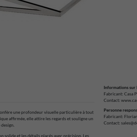
Informations sur 
Fabricant:
Casa P
Contact:
www.cas
Personne respons
onfère une profondeur visuelle particulière à tout
Fabricant:
Floria
que affirmée, elle attire les regards et souligne un
Contact:
sales@d
e design.
n solide et les détails placés avec précision. Les