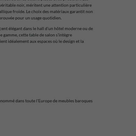
éritable noir, méritent une attention particulière
allique froide. Le choix des matériaux garantit non
éprouvée pour un usage quotidien.
ccent élégant dans le hall d'un hôtel moderne ou de
 gamme, cette table de salon s'intègre
ent idéalement aux espaces où le design et la
t renommé dans toute l'Europe de meubles baroques