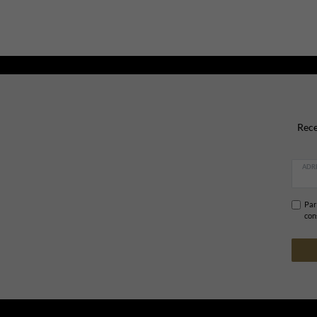
Rece
ADRE
Par 
con