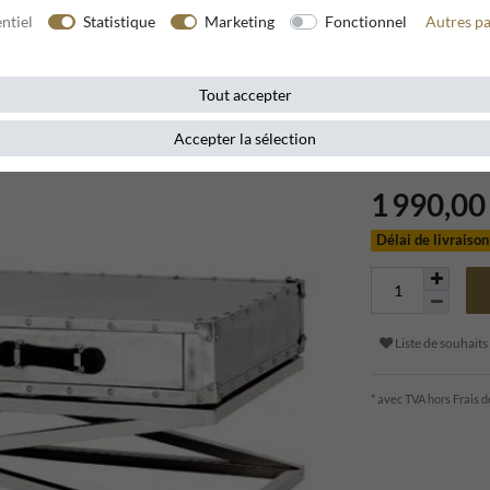
ntiel
Statistique
Marketing
Fonctionnel
Autres p
Référence de l’article
Tout accepter
Apportez une touc
Casa Padrino au l
Accepter la sélection
1 990,0
Délai de livraiso
Liste de souhaits
* avec TVA hors
Frais d