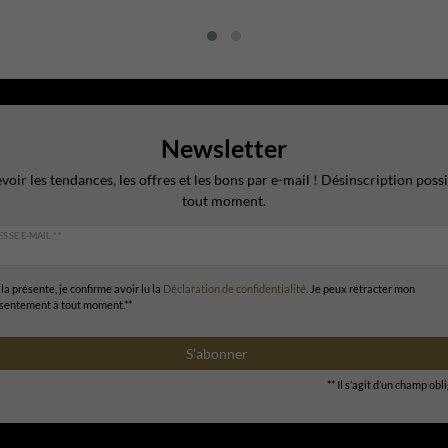
Newsletter
voir les tendances, les offres et les bons par e-mail ! Désinscription possi
tout moment.
SSE E-MAIL **
la présente, je confirme avoir lu la
Déclaration de confidentialité
. Je peux rétracter mon
sentement à tout moment.**
S’abonner
** Il s’agit d’un champ obl