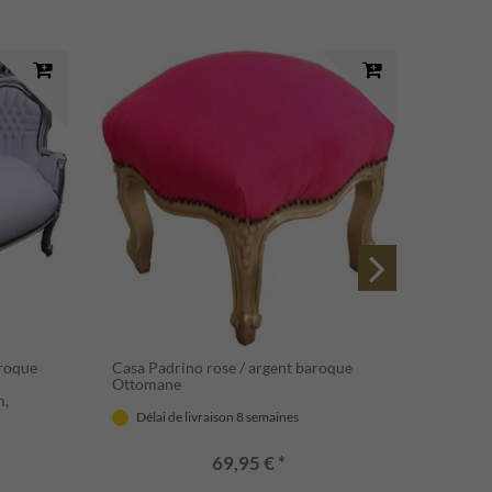
aroque
Casa Padrino rose / argent baroque
Casa Pa
Ottomane
argent 
m,
Délai de livraison 8 semaines
Déla
69,95 € *