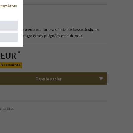
aramètres
87503
he exclusive à votre salon avec la table basse designer
ook métal vintage et ses poignées en cuir noir.
*
0 EUR
n 8 semaines
Dans le panier
e livraison