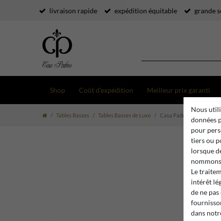
livraison rapide
expédition équitable
grande s
Shop
Coût d'expédition
Meilleur prix garanti
Nous utili
Tables Basses
Tables Basses de Luxe
Casa Padrino Table Basse 
données p
pour pers
tiers ou 
lorsque d
nommons 
Le traite
intérêt lé
de ne pas
fournisson
dans not