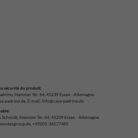
la sécurité du produit:
adrino
Hammer Str.
64
45239
Essen
Allemagne
a-padrino.de
E-mail:
info@casa-padrino.de
able:
n Schmidt
Hammer Str.
64
45239
Essen
Allemagne
emotexgroup.de
+49201-36577485