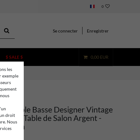
0
Se connecter
Enregistrer
$ SALE $
0,00 EUR
ons les
ar exemple
sseurs
niquement
 nous
ino Table Basse Designer Vintage
d'un
 un droit
égante Table de Salon Argent -
ure. Nous
x 49 cm
ervices