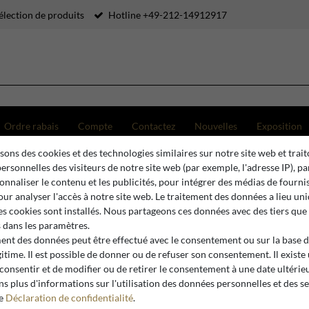
élection de produits
Hotline +49-212-14912917
Ordre rabais
Compte
Contactez
Nouvelles
Exposition
sons des cookies et des technologies similaires sur notre site web et trait
Designer Vintage Metal - Élégante Table de Salon Argent - 140 x 70 x 49 cm
ersonnelles des visiteurs de notre site web (par exemple, l'adresse IP), p
onnaliser le contenu et les publicités, pour intégrer des médias de fourni
pour analyser l'accès à notre site web. Le traitement des données a lieu u
es cookies sont installés. Nous partageons ces données avec des tiers que
Casa Padrino
dans les paramètres.
Casa Padr
ment des données peut être effectué avec le consentement ou sur la base 
gitime. Il est possible de donner ou de refuser son consentement. Il existe
Metal - Él
 consentir et de modifier ou de retirer le consentement à une date ultérie
140 x 70 
s plus d'informations sur l'utilisation des données personnelles et des s
re
Déclaration de confidentialité
.