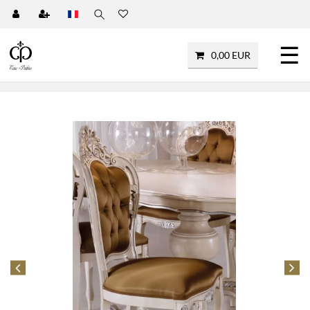
☰
0,00 EUR