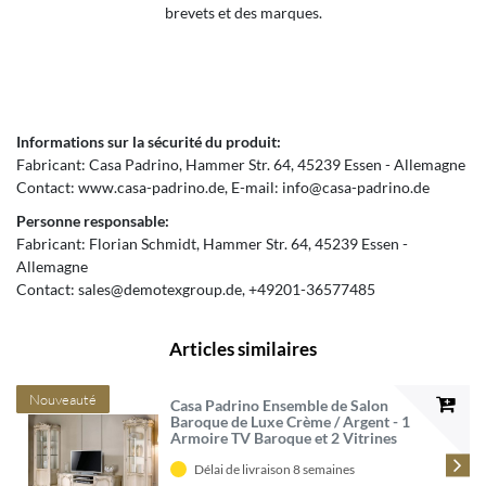
brevets et des marques.
Informations sur la sécurité du produit:
Fabricant:
Casa Padrino
Hammer Str.
64
45239
Essen
Allemagne
Contact:
www.casa-padrino.de
E-mail:
info@casa-padrino.de
Personne responsable:
Fabricant:
Florian Schmidt
Hammer Str.
64
45239
Essen
Allemagne
Contact:
sales@demotexgroup.de
+49201-36577485
Articles similaires
Nouveauté
Casa Padrino Ensemble de Salon
Baroque de Luxe Crème / Argent - 1
Armoire TV Baroque et 2 Vitrines
Baroques - Mobilier Baroque de
Salon et d'Hôtel - Qualité de Luxe -
Délai de livraison 8 semaines