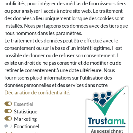
publicités, pour intégrer des médias de fournisseurs tiers
Se rétracter du contrat
ou pour analyser l'accès à notre site web. Le traitement
Panier d'achat
des données a lieu uniquement lorsque des cookies sont
A la caisse
installés. Nous partageons ces données avec des tiers que
nous nommons dans les paramètres.
Aide
Le traitement des données peut être effectué avec le
Social Media
consentement ou sur la base d'un intérêt légitime. Il est
possible de donner ou de refuser son consentement. Il
Facebook
existe un droit de ne pas consentir et de modifier ou de
Instagram
retirer le consentement à une date ultérieure. Nous
Pinterest
fournissons plus d'informations sur l'utilisation des
Youtube
données personnelles et des services dans notre
Houzz
Déclaration de confidentialité
.
Essentiel
Statistique
Marketing
Fonctionnel