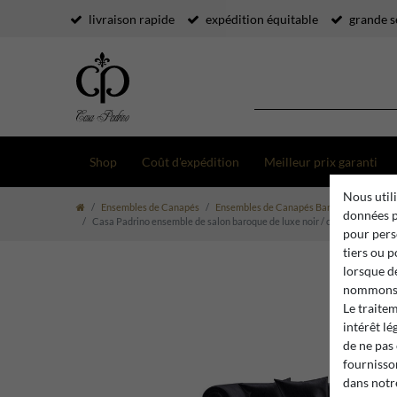
livraison rapide
expédition équitable
grande s
Shop
Coût d'expédition
Meilleur prix garanti
Nous utili
Ensembles de Canapés
Ensembles de Canapés Baroques
données p
Casa Padrino ensemble de salon baroque de luxe noir / or / or antique -
pour pers
tiers ou 
lorsque d
nommons 
Le traite
intérêt lé
de ne pas
fournisson
dans not