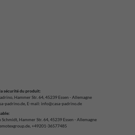
la sécurité du produit:
adrino
Hammer Str.
64
45239
Essen
Allemagne
a-padrino.de
E-mail:
info@casa-padrino.de
able:
n Schmidt
Hammer Str.
64
45239
Essen
Allemagne
emotexgroup.de
+49201-36577485