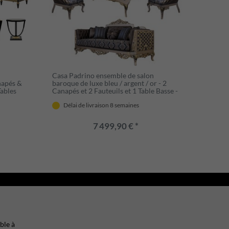
n
Casa Padrino ensemble de salon
napés &
baroque de luxe bleu / argent / or - 2
Tables
Canapés et 2 Fauteuils et 1 Table Basse -
 style
Meubles de Salon Baroques Ornés
Délai de livraison 8 semaines
bles
7 499,90 € *
ble à