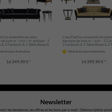
drino ensemble de salon
Casa Padrino ensemble de salo
de luxe or / noir / or antique - 2
baroque de luxe or / noir - 2 Ca
 & 2 Fauteuils & 1 Table Basse &
2 Fauteuils & 1 Table Basse & 2 
s d'Appoint - Meubles de salon
d'Appoint - Meubles de salon de
 de livraison 8 semaines
Délai de livraison 8 semaines
e baroque - Meubles Baroques
baroque - Meubles Baroques No
16 349,90 € *
14 399,90 € *
Newsletter
voir les tendances, les offres et les bons par e-mail ! Désinscription possi