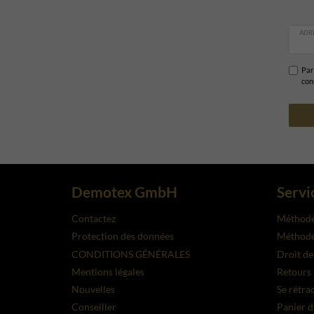
ADRE
Par 
con
Demotex GmbH
Servi
Contactez
Méthode
Protection des données
Méthodes
CONDITIONS GÉNÉRALES
Droit de
Mentions légales
Retours
Nouvelles
Se rétra
Conseiller
Panier d