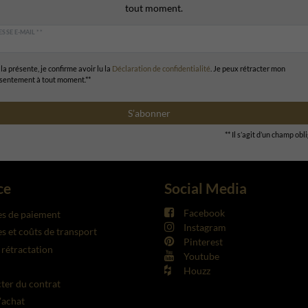
tout moment.
SSE E-MAIL **
la présente, je confirme avoir lu la
Déclaration de confidentialité
. Je peux rétracter mon
sentement à tout moment.**
S’abonner
** Il s’agit d’un champ obl
ce
Social Media
Facebook
s de paiement
Instagram
 et coûts de transport
Pinterest
 rétractation
Youtube
Houzz
cter du contrat
'achat