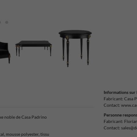
Informations sur 
Fabricant:
Casa P
Contact:
www.cas
Personne respons
xe noble de Casa Padrino
Fabricant:
Floria
Contact:
sales@d
al, mousse polyester, tissu