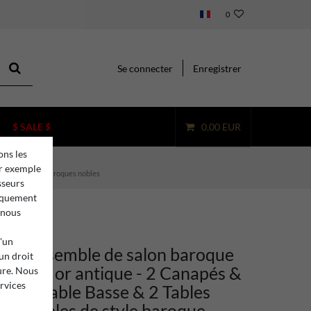
0
Se connecter
Enregistrer
$ SALE $
0,00 EUR
ons les
ar exemple
ubles de salon baroques nobles
sseurs
niquement
 nous
d'un
ino ensemble de salon baroque
 un droit
ir / or / or antique - 2 Canapés &
ure. Nous
ervices
s & 1 Table Basse & 2 Tables
 - Meubles de style baroque -