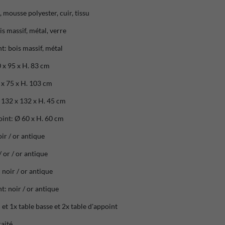
, mousse polyester, cuir, tissu
is massif, métal, verre
t: bois massif, métal
 x 95 x H. 83 cm
 x 75 x H. 103 cm
 132 x 132 x H. 45 cm
int: Ø 60 x H. 60 cm
ir / or antique
/ or / or antique
 noir / or antique
t: noir / or antique
et 1x table basse et 2x table d'appoint
raité