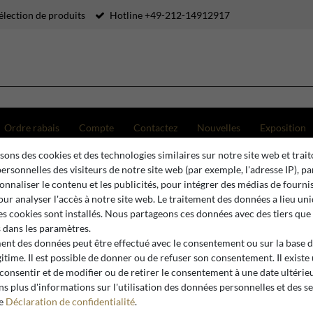
élection de produits
Hotline +49-212-14912917
Ordre rabais
Compte
Contactez
Nouvelles
Exposition
sons des cookies et des technologies similaires sur notre site web et trait
ersonnelles des visiteurs de notre site web (par exemple, l'adresse IP), p
 2 Canapés & 2 Fauteuils & 1 Table Basse & 2 Tables d'Appoint - Meubles de style baroque - Me
onnaliser le contenu et les publicités, pour intégrer des médias de fourni
pour analyser l'accès à notre site web. Le traitement des données a lieu u
es cookies sont installés. Nous partageons ces données avec des tiers que
dans les paramètres.
Casa Padrino
ment des données peut être effectué avec le consentement ou sur la base 
Casa Padr
gitime. Il est possible de donner ou de refuser son consentement. Il existe
de luxe no
 consentir et de modifier ou de retirer le consentement à une date ultérie
s plus d'informations sur l'utilisation des données personnelles et des s
2 Fauteuil
re
Déclaration de confidentialité
.
d'Appoint