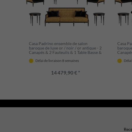
Casa Padrino ensemble de salon
Casa Pa
baroque de luxe or / noir / or antique - 2
baroque 
Canapés & 2 Fauteuils & 1 Table Basse &
Canapés
2 Tables d'Appoint - Meubles de style
2 Table
Délai de livraison 8 semaines
Délai
baroque - Meubles de salon baroques
de styl
nobles
Nobles
14 479,90 € *
Rece