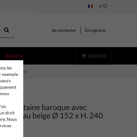
0
Se connecter
Enregistrer
$ SALE $
0,00 EUR
ons les
 Ø 152 x H. 240 cm
ar exemple
sseurs
niquement
 nous
ino fontaine baroque avec
d'un
 un droit
 jet d'eau beige Ø 152 x H. 240
ure. Nous
ervices