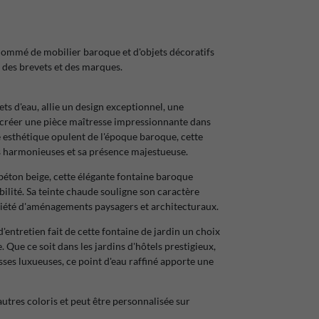
nommé de mobilier baroque et d'objets décoratifs
 des brevets et des marques.
ts d'eau, allie un design exceptionnel, une
ur créer une pièce maîtresse impressionnante dans
ge esthétique opulent de l'époque baroque, cette
ons harmonieuses et sa présence majestueuse.
e béton beige, cette élégante fontaine baroque
bilité. Sa teinte chaude souligne son caractère
iété d'aménagements paysagers et architecturaux.
'entretien fait de cette fontaine de jardin un choix
. Que ce soit dans les jardins d'hôtels prestigieux,
asses luxueuses, ce point d'eau raffiné apporte une
utres coloris et peut être personnalisée sur