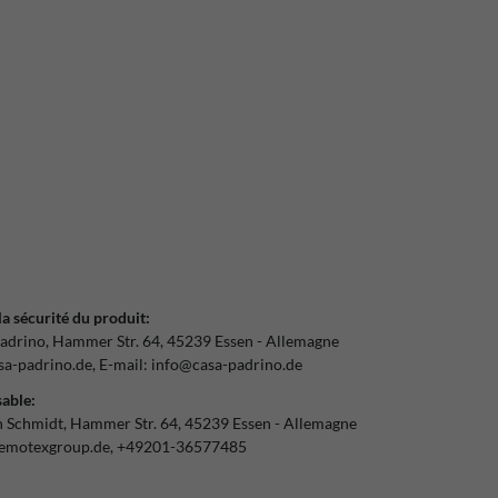
la sécurité du produit:
adrino
Hammer Str.
64
45239
Essen
Allemagne
a-padrino.de
E-mail:
info@casa-padrino.de
able:
n Schmidt
Hammer Str.
64
45239
Essen
Allemagne
emotexgroup.de
+49201-36577485