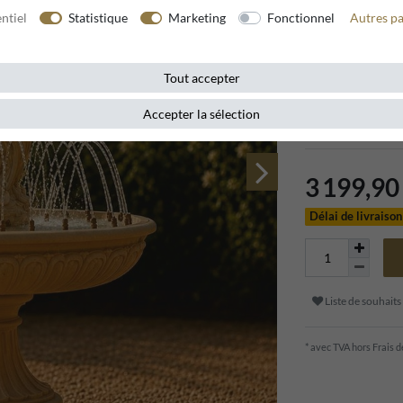
ntiel
Statistique
Marketing
Fonctionnel
Autres p
Référence de l’article
Tout accepter
L'élégante fontai
tout espace extéri
Accepter la sélection
présence.
3 199,9
Délai de livraiso
Liste de souhaits
* avec TVA hors
Frais d