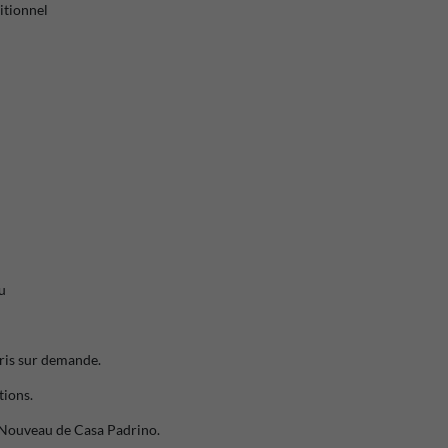
ditionnel
u
oris sur demande.
tions.
t Nouveau de Casa Padrino.