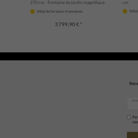
270 cm - Fontaine de jardin magnifique
cm
- Décoration jardin & terrasse
Délai
Délai de livraison 4 semaines
3 799,90 € *
Rece
ADRE
Par 
con