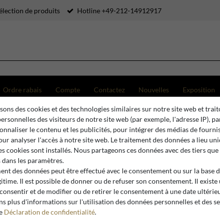
élection de produits
Hotline +49-212-14912917
Ordre rabais
Compte
Contactez
Nouvelles
Exposition
sons des cookies et des technologies similaires sur notre site web et trait
Fontaines et Colonnes d'Eau
Casa Padrino fontaine baroque avec anneau de jet d'eau beige
ersonnelles des visiteurs de notre site web (par exemple, l'adresse IP), p
onnaliser le contenu et les publicités, pour intégrer des médias de fourni
pour analyser l'accès à notre site web. Le traitement des données a lieu u
es cookies sont installés. Nous partageons ces données avec des tiers que
Casa Padrino
dans les paramètres.
Casa Padr
ment des données peut être effectué avec le consentement ou sur la base 
gitime. Il est possible de donner ou de refuser son consentement. Il existe
anneau de
 consentir et de modifier ou de retirer le consentement à une date ultérie
cm
s plus d'informations sur l'utilisation des données personnelles et des s
re
Déclaration de confidentialité
.