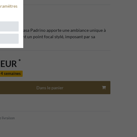
aramètres
132227
ne de jardin Casa Padrino apporte une ambiance unique à
eur et devient un point focal stylé, imposant par sa
*
0 EUR
n 4 semaines
Dans le panier
e livraison