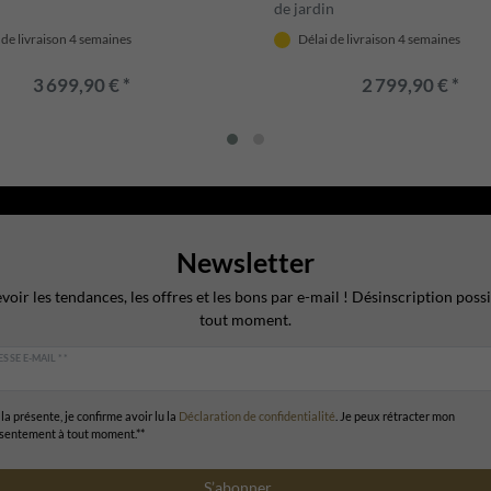
de jardin
 de livraison 4 semaines
Délai de livraison 4 semaines
3 699,90 € *
2 799,90 € *
Newsletter
voir les tendances, les offres et les bons par e-mail ! Désinscription possi
tout moment.
SSE E-MAIL **
la présente, je confirme avoir lu la
Déclaration de confidentialité
. Je peux rétracter mon
sentement à tout moment.**
S’abonner