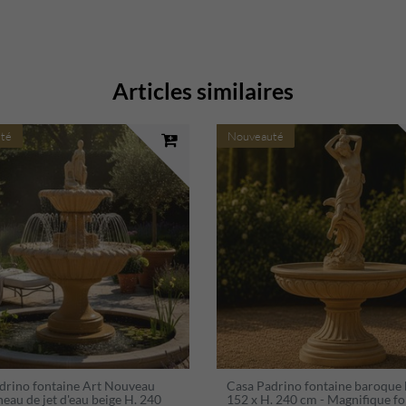
Articles similaires
té
Nouveauté
drino fontaine Art Nouveau
Casa Padrino fontaine baroque 
eau de jet d'eau beige H. 240
152 x H. 240 cm - Magnifique fo