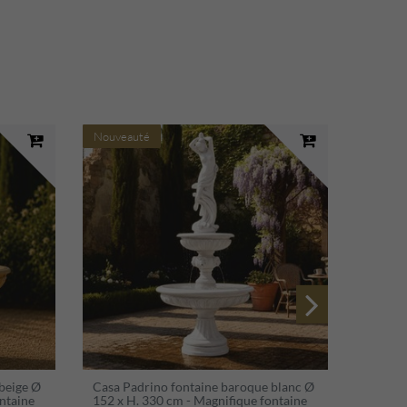
Nouveauté
Nouvea
beige Ø
Casa Padrino fontaine baroque blanc Ø
Casa P
ntaine
152 x H. 330 cm - Magnifique fontaine
152 x H