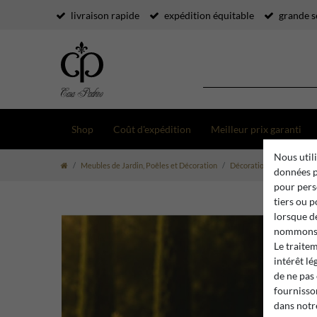
livraison rapide
expédition équitable
grande s
Shop
Coût d'expédition
Meilleur prix garanti
Nous utili
Meubles de Jardin, Poêles et Décoration
Décoration de Jardin
données p
pour pers
tiers ou 
lorsque d
nommons 
Le traite
intérêt lé
de ne pas
fournisson
dans not