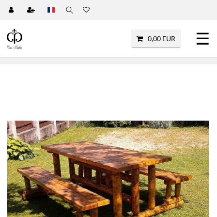
☰
0,00 EUR