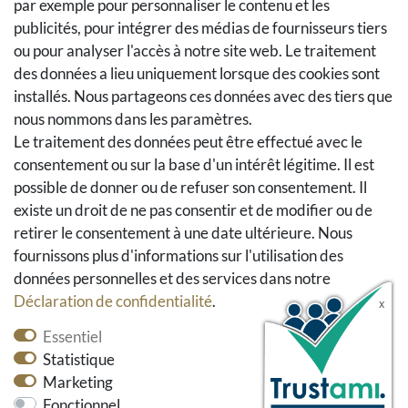
par exemple pour personnaliser le contenu et les
Retours
publicités, pour intégrer des médias de fournisseurs tiers
Se rétracter du contrat
ou pour analyser l'accès à notre site web. Le traitement
Panier d'achat
des données a lieu uniquement lorsque des cookies sont
installés. Nous partageons ces données avec des tiers que
A la caisse
nous nommons dans les paramètres.
Aide
Le traitement des données peut être effectué avec le
Social Media
consentement ou sur la base d'un intérêt légitime. Il est
possible de donner ou de refuser son consentement. Il
Facebook
existe un droit de ne pas consentir et de modifier ou de
Instagram
retirer le consentement à une date ultérieure. Nous
Pinterest
fournissons plus d'informations sur l'utilisation des
Youtube
données personnelles et des services dans notre
Houzz
Déclaration de confidentialité
.
Essentiel
Statistique
Marketing
Fonctionnel