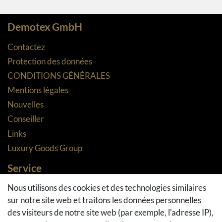
Demotex GmbH
Contactez
Protection des données
CONDITIONS GÉNÉRALES
Mentions légales
Nouvelles
Conseiller
Links
Luxury Goods Group
Service
Méthodes de paiement
Nous utilisons des cookies et des technologies similaires
sur notre site web et traitons les données personnelles
Méthodes et coûts de transport
des visiteurs de notre site web (par exemple, l'adresse IP),
Droit de rétractation