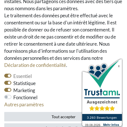
A la caisse
installés. Nous partageons ces données avec des tiers que
nous nommons dans les paramètres.
Aide
Le traitement des données peut être effectué avec le
Social Media
consentement ou sur la base d'un intérêt légitime. Il est
possible de donner ou de refuser son consentement. Il
Facebook
existe un droit de ne pas consentir et de modifier ou de
Instagram
retirer le consentement à une date ultérieure. Nous
Pinterest
fournissons plus d'informations sur l'utilisation des
Youtube
données personnelles et des services dans notre
Houzz
Déclaration de confidentialité
.
Essentiel
Statistique
Marketing
Fonctionnel
Autres paramètres
* tous les prix incluent la TVA et les frais d'envoi.
Tout accepter