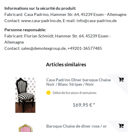
Informations sur la sécurité du produit:
Fabricant:
Casa Padrino
Hammer Str.
64
45239
Essen
Allemagne
Contact:
www.casa-padrino.de
E-mail:
info@casa-padrino.de
Personne responsable:
Fabricant:
Florian Schmidt
Hammer Str.
64
45239
Essen
Allemagne
Contact:
sales@demotexgroup.de
+49201-36577485
Articles similaires
Casa Padrino Dîner baroque Chaise
Noir / Blanc Stripes / Noir
Délai de livraison 8 semaines
169,95 € *
Baroque Chaise de dîner rose / or