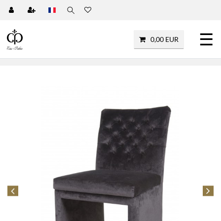
☰
0,00 EUR