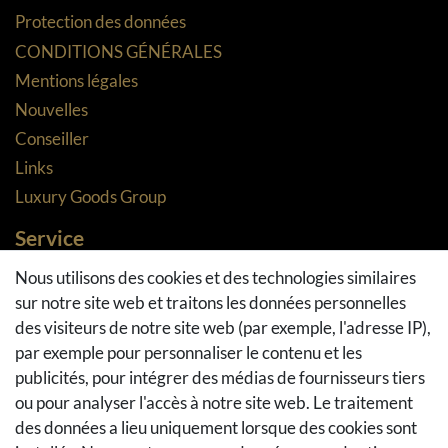
Protection des données
CONDITIONS GÉNÉRALES
Mentions légales
Nouvelles
Conseiller
Links
Luxury Goods Group
Service
Méthodes de paiement
Nous utilisons des cookies et des technologies similaires
sur notre site web et traitons les données personnelles
Méthodes et coûts de transport
des visiteurs de notre site web (par exemple, l'adresse IP),
Droit de rétractation
par exemple pour personnaliser le contenu et les
Retours
publicités, pour intégrer des médias de fournisseurs tiers
Se rétracter du contrat
ou pour analyser l'accès à notre site web. Le traitement
Panier d'achat
des données a lieu uniquement lorsque des cookies sont