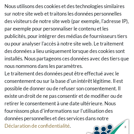
Nous utilisons des cookies et des technologies similaires
Méthodes de paiement
sur notre site web et traitons les données personnelles
Méthodes et coûts de transport
des visiteurs de notre site web (par exemple, l'adresse IP),
Droit de rétractation
par exemple pour personnaliser le contenu et les
Retours
publicités, pour intégrer des médias de fournisseurs tiers
Se rétracter du contrat
ou pour analyser l'accès à notre site web. Le traitement
Panier d'achat
des données a lieu uniquement lorsque des cookies sont
installés. Nous partageons ces données avec des tiers que
A la caisse
nous nommons dans les paramètres.
Aide
Le traitement des données peut être effectué avec le
Social Media
consentement ou sur la base d'un intérêt légitime. Il est
possible de donner ou de refuser son consentement. Il
Facebook
existe un droit de ne pas consentir et de modifier ou de
Instagram
retirer le consentement à une date ultérieure. Nous
Pinterest
fournissons plus d'informations sur l'utilisation des
Youtube
données personnelles et des services dans notre
Houzz
Déclaration de confidentialité
.