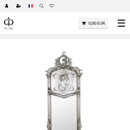
☰
0,00 EUR