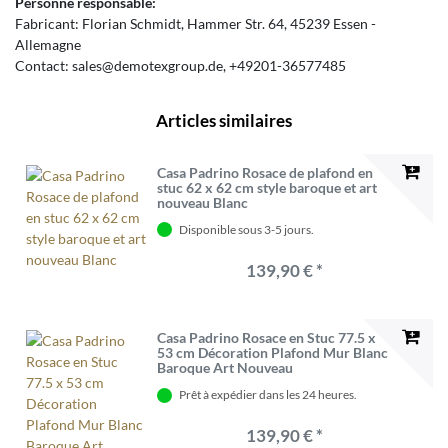
Personne responsable:
Fabricant:
Florian Schmidt
Hammer Str.
64
45239
Essen
Allemagne
Contact:
sales@demotexgroup.de
+49201-36577485
Articles similaires
Casa Padrino Rosace de plafond en
stuc 62 x 62 cm style baroque et art
nouveau Blanc
Disponible sous 3-5 jours.
139,90 € *
Casa Padrino Rosace en Stuc 77.5 x
53 cm Décoration Plafond Mur Blanc
Baroque Art Nouveau
Prêt à expédier dans les 24 heures.
139,90 € *