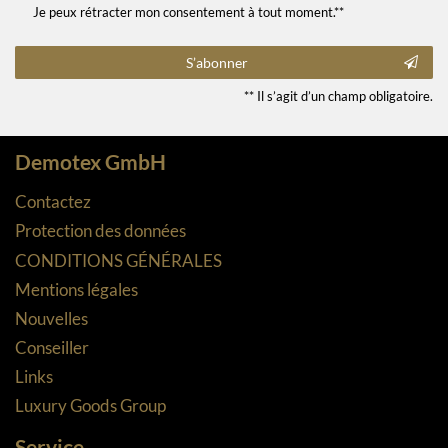
Je peux rétracter mon consentement à tout moment.**
S’abonner
** Il s’agit d’un champ obligatoire.
Demotex GmbH
Contactez
Protection des données
CONDITIONS GÉNÉRALES
Mentions légales
Nouvelles
Conseiller
Links
Luxury Goods Group
Service