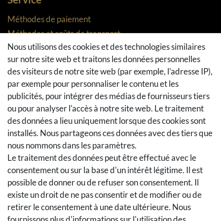
Méthodes de paiement
Méthodes et coûts de transport
Nous utilisons des cookies et des technologies similaires
Droit de rétractation
sur notre site web et traitons les données personnelles
Retours
des visiteurs de notre site web (par exemple, l'adresse IP),
Se rétracter du contrat
par exemple pour personnaliser le contenu et les
Panier d'achat
publicités, pour intégrer des médias de fournisseurs tiers
A la caisse
ou pour analyser l'accès à notre site web. Le traitement
Aide
des données a lieu uniquement lorsque des cookies sont
installés. Nous partageons ces données avec des tiers que
Social Media
nous nommons dans les paramètres.
Le traitement des données peut être effectué avec le
Facebook
consentement ou sur la base d'un intérêt légitime. Il est
Instagram
possible de donner ou de refuser son consentement. Il
Pinterest
existe un droit de ne pas consentir et de modifier ou de
Youtube
retirer le consentement à une date ultérieure. Nous
Houzz
fournissons plus d'informations sur l'utilisation des