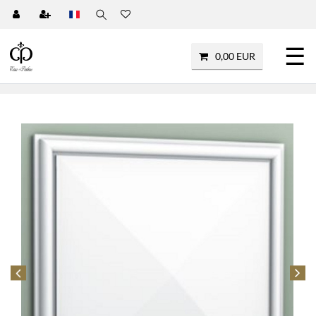
☰
0,00 EUR