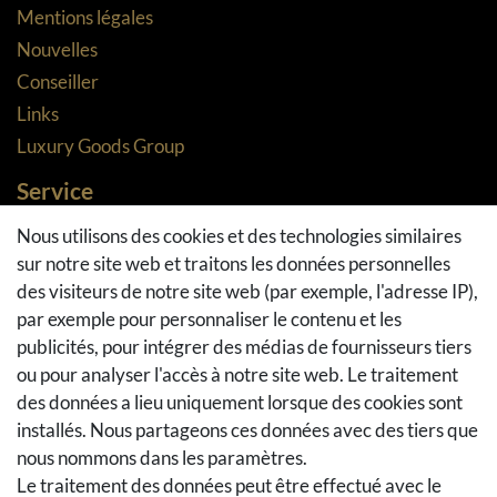
Mentions légales
Nouvelles
Conseiller
Links
Luxury Goods Group
Service
Méthodes de paiement
Nous utilisons des cookies et des technologies similaires
sur notre site web et traitons les données personnelles
Méthodes et coûts de transport
des visiteurs de notre site web (par exemple, l'adresse IP),
Droit de rétractation
par exemple pour personnaliser le contenu et les
Retours
publicités, pour intégrer des médias de fournisseurs tiers
Se rétracter du contrat
ou pour analyser l'accès à notre site web. Le traitement
Panier d'achat
des données a lieu uniquement lorsque des cookies sont
A la caisse
installés. Nous partageons ces données avec des tiers que
nous nommons dans les paramètres.
Aide
Le traitement des données peut être effectué avec le