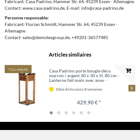
Fabricant:
Casa Padrino
Hammer Str.
64
45239
Essen
Allemagne
Contact:
www.casa-padrino.de
E-mail:
info@casa-padrino.de
Personne responsable:
Fabricant:
Florian Schmidt
Hammer Str.
64
45239
Essen
Allemagne
Contact:
sales@demotexgroup.de
+49201-36577485
Articles similaires
Nouveauté
Casa Padrino porte bougie déco
marron / argent 30 x 30 x H. 80 cm -
Lanterne fait main avec anse -
Accessoires de gastronomie -
Accessoires de restaurant -
Délai de livraison 8 semaines
Accessoires d'hôtel de décoration
429,90 € *