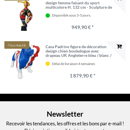
design femme faisant du sport
multicolore H. 132 cm - Sculpture de
Décoration de Jardin - Figure de
Disponible sous 3-5 jours.
Jardin de Luxe
949,90 € *
Nouveauté
Casa Padrino figure de décoration
design chien bouledogue avec
drapeau UK Angleterre bleu / blanc /
rouge 180 x H. 174 cm - Figurine
Délai de livraison 4 semaines
décoration géante - Sculpture
décoration jardin - Figurine Jardin
1 879,90 € *
Newsletter
Recevoir les tendances, les offres et les bons par e-mail !