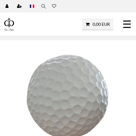
☰
0,00 EUR