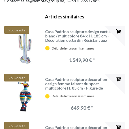
Contact:
sales@demotexgroup.de
+49201-36577485
Articles similaires
Nouveauté
Casa Padrino sculpture design cactus
blanc / multicolore 84 x H. 185 cm -
Décoration de Jardin Résistant aux
Intempéries
Délai de livraison 4 semaines
1 549,90 € *
Nouveauté
Casa Padrino sculpture décoration
design femme faisant du sport
multicolore H. 85 cm - Figure de
Décoration - Sculpture de Décoration
Délai de livraison 4 semaines
de Jardin - Figure de Jardin
649,90 € *
Nouveauté
Casa Padrino sculpture décoration