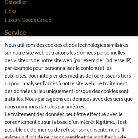
Conseiller
Links
Luxury Goods Group
Service
Méthodes de paiement
Nous utilisons des cookies et des technologies similaires
sur notre site web et traitons les données personnelles
Méthodes et coûts de transport
des visiteurs de notre site web (par exemple, l'adresse IP),
Droit de rétractation
par exemple pour personnaliser le contenu et les
Retours
publicités, pour intégrer des médias de fournisseurs tiers
Se rétracter du contrat
ou pour analyser l'accès à notre site web. Le traitement
Panier d'achat
des données a lieu uniquement lorsque des cookies sont
A la caisse
installés. Nous partageons ces données avec des tiers que
nous nommons dans les paramètres.
Aide
Le traitement des données peut être effectué avec le
Social Media
consentement ou sur la base d'un intérêt légitime. Il est
possible de donner ou de refuser son consentement. Il
Facebook
existe un droit de ne pas consentir et de modifier ou de