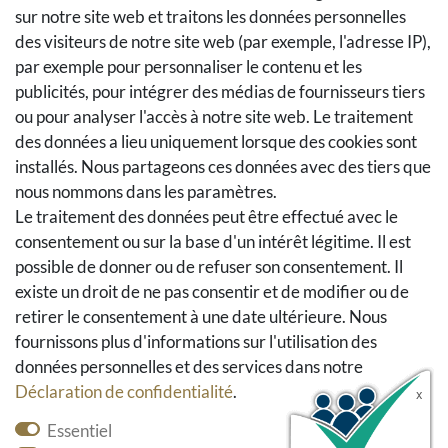
sur notre site web et traitons les données personnelles
Méthodes et coûts de transport
des visiteurs de notre site web (par exemple, l'adresse IP),
Droit de rétractation
par exemple pour personnaliser le contenu et les
Retours
publicités, pour intégrer des médias de fournisseurs tiers
Se rétracter du contrat
ou pour analyser l'accès à notre site web. Le traitement
Panier d'achat
des données a lieu uniquement lorsque des cookies sont
A la caisse
installés. Nous partageons ces données avec des tiers que
nous nommons dans les paramètres.
Aide
Le traitement des données peut être effectué avec le
Social Media
consentement ou sur la base d'un intérêt légitime. Il est
possible de donner ou de refuser son consentement. Il
Facebook
existe un droit de ne pas consentir et de modifier ou de
Instagram
retirer le consentement à une date ultérieure. Nous
Pinterest
fournissons plus d'informations sur l'utilisation des
Youtube
données personnelles et des services dans notre
Houzz
Déclaration de confidentialité
.
Essentiel