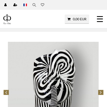
☰
0,00 EUR