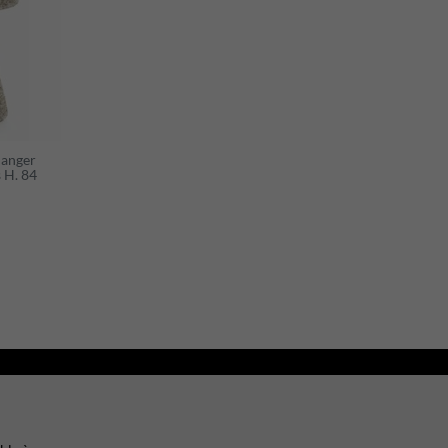
manger
s H. 84