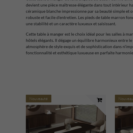
devient une pièce maîtresse élégante dans tout intérieur h
céramique blanche impressionne par sa beauté simple et
robuste et facile d'entretien. Les pieds de table marron fon
une stabilité et un caractère luxueux et saisissant.
Cette table à manger est le choix idéal pour les salles à man
hôtels élégants. Il dégage un équilibre harmonieux entre le
atmosphère de style exquis et de sophistication dans n'imp
fonctionnalité et esthétique luxueuse en parfaite harmonie
Nouveauté
Nouveau