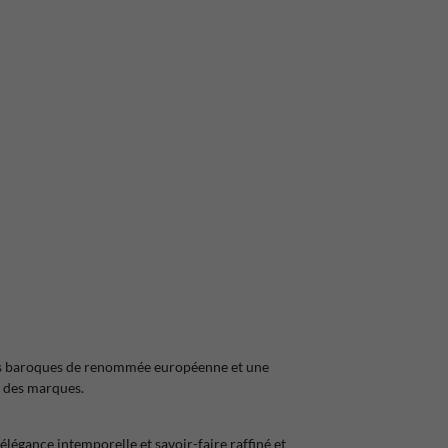
es baroques de renommée européenne et une
t des marques.
élégance intemporelle et savoir-faire raffiné et