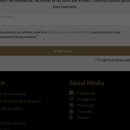
voir les tendances, les offres et les bons par e-mail ! Désinscription possi
tout moment.
SSE E-MAIL **
la présente, je confirme avoir lu la
Déclaration de confidentialité
. Je peux rétracter mon
sentement à tout moment.**
S’abonner
** Il s’agit d’un champ obl
ce
Social Media
Facebook
s de paiement
Instagram
 et coûts de transport
Pinterest
 rétractation
Youtube
Houzz
cter du contrat