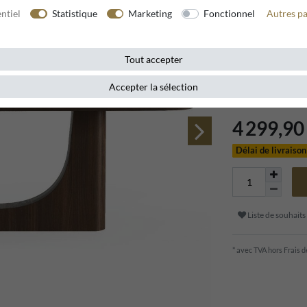
ntiel
Statistique
Marketing
Fonctionnel
Autres p
Référence de l’article
Tout accepter
Cette table de sa
manger un look lu
Accepter la sélection
4 299,9
Délai de livraiso
Liste de souhaits
* avec TVA hors
Frais d