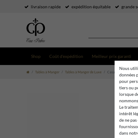
livraison rapide
expédition équitable
grande s
Shop
Coût d'expédition
Meilleur prix garanti
Nous utili
Tables à Manger
Tables à Manger de Luxe
Casa Padrino table à
données p
pour pers
tiers ou 
lorsque d
nommons 
Le traite
intérêt lé
de ne pas
fournisson
dans not