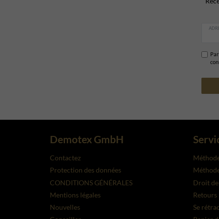
Rece
ADRE
Par 
con
Demotex GmbH
Servi
Contactez
Méthode
Protection des données
Méthodes
CONDITIONS GÉNÉRALES
Droit de
Mentions légales
Retours
Nouvelles
Se rétra