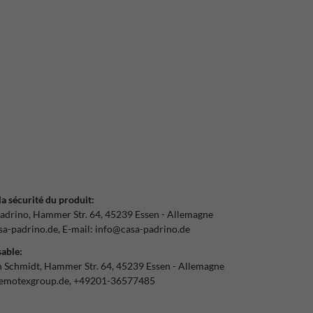
la sécurité du produit:
adrino
Hammer Str.
64
45239
Essen
Allemagne
a-padrino.de
E-mail:
info@casa-padrino.de
able:
n Schmidt
Hammer Str.
64
45239
Essen
Allemagne
emotexgroup.de
+49201-36577485