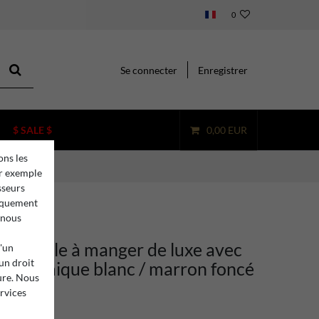
0
Se connecter
Enregistrer
$ SALE $
0,00 EUR
ons les
ar exemple
sseurs
niquement
 nous
ino table à manger de luxe avec
d'un
 un droit
n céramique blanc / marron foncé
ure. Nous
ervices