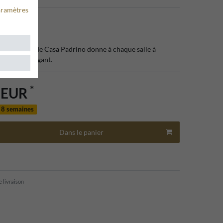
aramètres
127905
lle à manger de Casa Padrino donne à chaque salle à
xueux et élégant.
*
0 EUR
n 8 semaines
Dans le panier
e livraison