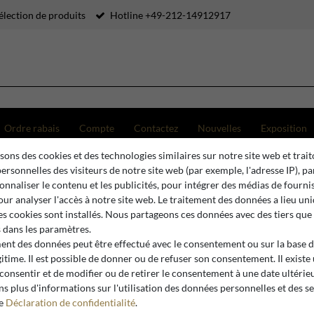
élection de produits
Hotline +49-212-14912917
Ordre rabais
Compte
Contactez
Nouvelles
Exposition
sons des cookies et des technologies similaires sur notre site web et trait
 manger de luxe avec plateau en céramique blanc / marron foncé 230 cm
ersonnelles des visiteurs de notre site web (par exemple, l'adresse IP), p
onnaliser le contenu et les publicités, pour intégrer des médias de fourni
pour analyser l'accès à notre site web. Le traitement des données a lieu u
es cookies sont installés. Nous partageons ces données avec des tiers que
Casa Padrino
dans les paramètres.
Casa Padr
ment des données peut être effectué avec le consentement ou sur la base 
gitime. Il est possible de donner ou de refuser son consentement. Il existe
plateau e
 consentir et de modifier ou de retirer le consentement à une date ultérie
230 cm
s plus d'informations sur l'utilisation des données personnelles et des s
re
Déclaration de confidentialité
.