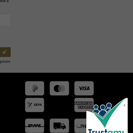
ble à
igatoire.