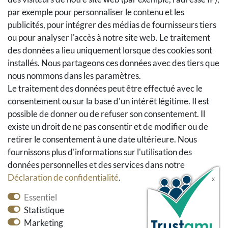
Droit de rétractation
par exemple pour personnaliser le contenu et les
Retours
publicités, pour intégrer des médias de fournisseurs tiers
Se rétracter du contrat
ou pour analyser l'accès à notre site web. Le traitement
Panier d'achat
des données a lieu uniquement lorsque des cookies sont
A la caisse
installés. Nous partageons ces données avec des tiers que
nous nommons dans les paramètres.
Aide
Le traitement des données peut être effectué avec le
Social Media
consentement ou sur la base d'un intérêt légitime. Il est
possible de donner ou de refuser son consentement. Il
Facebook
existe un droit de ne pas consentir et de modifier ou de
Instagram
retirer le consentement à une date ultérieure. Nous
Pinterest
fournissons plus d'informations sur l'utilisation des
Youtube
données personnelles et des services dans notre
Houzz
Déclaration de confidentialité
.
Essentiel
Statistique
Marketing