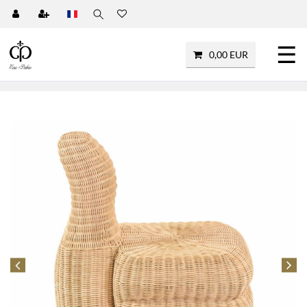
☰
0,00 EUR