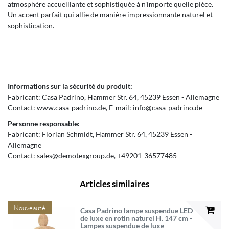
atmosphère accueillante et sophistiquée à n'importe quelle pièce.
Un accent parfait qui allie de manière impressionnante naturel et
sophistication.
Informations sur la sécurité du produit:
Fabricant:
Casa Padrino
Hammer Str.
64
45239
Essen
Allemagne
Contact:
www.casa-padrino.de
E-mail:
info@casa-padrino.de
Personne responsable:
Fabricant:
Florian Schmidt
Hammer Str.
64
45239
Essen
Allemagne
Contact:
sales@demotexgroup.de
+49201-36577485
Articles similaires
Nouveauté
Casa Padrino lampe suspendue LED
de luxe en rotin naturel H. 147 cm -
Lampes suspendue de luxe