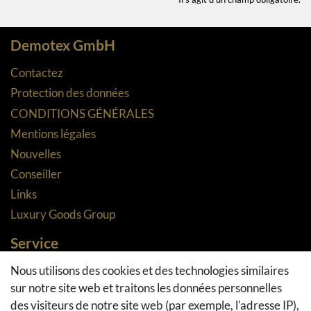
Demotex GmbH
Contactez
Protection des données
CONDITIONS GÉNÉRALES
Mentions légales
Nouvelles
Conseiller
Links
Luxury Goods Group
Service
Méthodes de paiement
Nous utilisons des cookies et des technologies similaires
sur notre site web et traitons les données personnelles
Méthodes et coûts de transport
des visiteurs de notre site web (par exemple, l'adresse IP),
Droit de rétractation