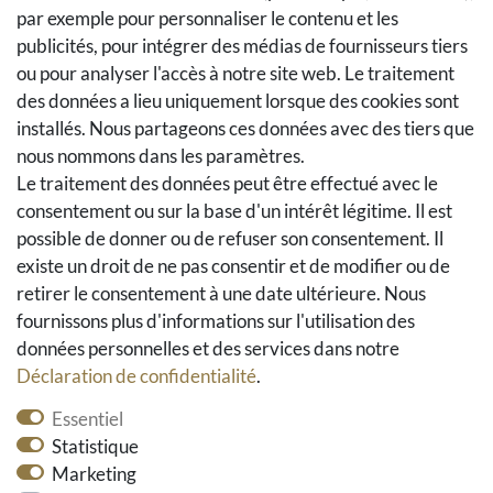
par exemple pour personnaliser le contenu et les
Retours
publicités, pour intégrer des médias de fournisseurs tiers
Se rétracter du contrat
ou pour analyser l'accès à notre site web. Le traitement
Panier d'achat
des données a lieu uniquement lorsque des cookies sont
A la caisse
installés. Nous partageons ces données avec des tiers que
nous nommons dans les paramètres.
Aide
Le traitement des données peut être effectué avec le
Social Media
consentement ou sur la base d'un intérêt légitime. Il est
possible de donner ou de refuser son consentement. Il
Facebook
existe un droit de ne pas consentir et de modifier ou de
Instagram
retirer le consentement à une date ultérieure. Nous
Pinterest
fournissons plus d'informations sur l'utilisation des
Youtube
données personnelles et des services dans notre
Houzz
Déclaration de confidentialité
.
Essentiel
Statistique
Marketing