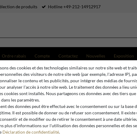
élection de produits
Hotline +49-212-14912917
Ordre rabais
Compte
Contactez
Nouvelles
Exposition
sons des cookies et des technologies similaires sur notre site web et trait
habby Chic
Casa Padrino Grande Armoire Style Maison de Campagne Shabby Chic, 4 Portes, 
ersonnelles des visiteurs de notre site web (par exemple, l'adresse IP), p
onnaliser le contenu et les publicités, pour intégrer des médias de fourni
pour analyser l'accès à notre site web. Le traitement des données a lieu u
es cookies sont installés. Nous partageons ces données avec des tiers que
Casa Padrino
dans les paramètres.
Casa Padr
ment des données peut être effectué avec le consentement ou sur la base 
gitime. Il est possible de donner ou de refuser son consentement. Il existe
Maison d
 consentir et de modifier ou de retirer le consentement à une date ultérie
Portes, B
s plus d'informations sur l'utilisation des données personnelles et des s
re
Déclaration de confidentialité
.