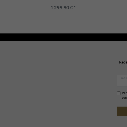
1 299,90 € *
Rece
ADRE
Par 
con