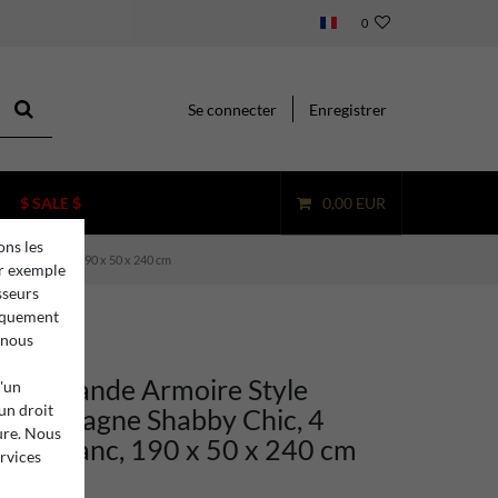
0
Se connecter
Enregistrer
$ SALE $
0,00 EUR
ons les
Buffet Blanc, 190 x 50 x 240 cm
ar exemple
sseurs
niquement
 nous
ino Grande Armoire Style
d'un
 un droit
e Campagne Shabby Chic, 4
ure. Nous
uffet Blanc, 190 x 50 x 240 cm
ervices