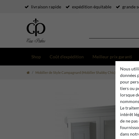
livraison rapide
expédition équitable
grande s
Shop
Coût d'expédition
Meilleur prix garanti
Nous utili
Mobilier de Style Campagnard (Mobilier Shabby Chic)
Armoires S
données p
pour pers
tiers ou 
lorsque d
nommons 
Le traite
intérêt lé
de ne pas
fournisson
dans not