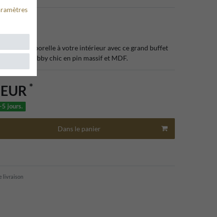
aramètres
86865
ance intemporelle à votre intérieur avec ce grand buffet
campagne shabby chic en pin massif et MDF.
*
0 EUR
-5 jours.
Dans le panier
e livraison