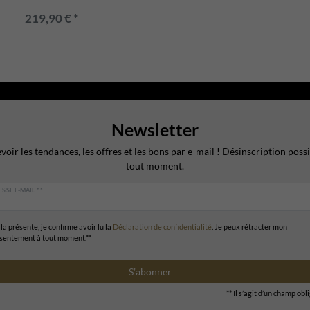
219,90 € *
Newsletter
voir les tendances, les offres et les bons par e-mail ! Désinscription possi
tout moment.
SSE E-MAIL **
la présente, je confirme avoir lu la
Déclaration de confidentialité
. Je peux rétracter mon
sentement à tout moment.**
S’abonner
** Il s’agit d’un champ obl