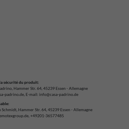
la sécurité du produit:
adrino
Hammer Str.
64
45239
Essen
Allemagne
a-padrino.de
E-mail:
info@casa-padrino.de
able:
n Schmidt
Hammer Str.
64
45239
Essen
Allemagne
emotexgroup.de
+49201-36577485