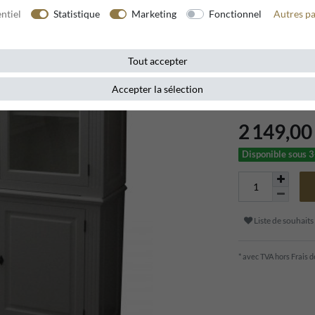
ntiel
Statistique
Marketing
Fonctionnel
Autres p
Référence de l’article
Tout accepter
Apportez une élég
style maison de 
Accepter la sélection
2 149,0
Disponible sous 3
Liste de souhaits
* avec TVA hors
Frais d