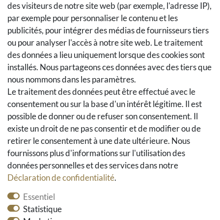
des visiteurs de notre site web (par exemple, l'adresse IP),
Droit de rétractation
par exemple pour personnaliser le contenu et les
Retours
publicités, pour intégrer des médias de fournisseurs tiers
Se rétracter du contrat
ou pour analyser l'accès à notre site web. Le traitement
Panier d'achat
des données a lieu uniquement lorsque des cookies sont
A la caisse
installés. Nous partageons ces données avec des tiers que
nous nommons dans les paramètres.
Aide
Le traitement des données peut être effectué avec le
Social Media
consentement ou sur la base d'un intérêt légitime. Il est
possible de donner ou de refuser son consentement. Il
Facebook
existe un droit de ne pas consentir et de modifier ou de
Instagram
retirer le consentement à une date ultérieure. Nous
Pinterest
fournissons plus d'informations sur l'utilisation des
Youtube
données personnelles et des services dans notre
Houzz
Déclaration de confidentialité
.
Essentiel
Statistique