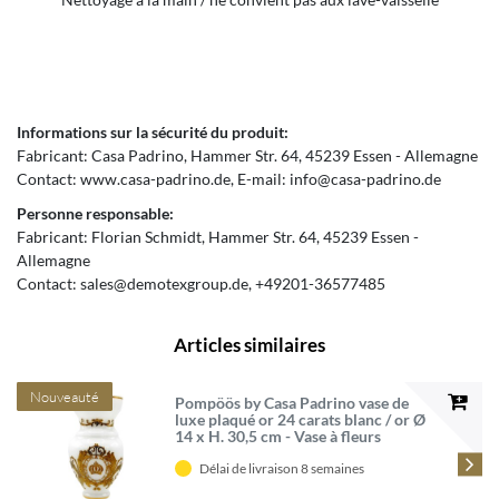
Informations sur la sécurité du produit:
Fabricant:
Casa Padrino
Hammer Str.
64
45239
Essen
Allemagne
Contact:
www.casa-padrino.de
E-mail:
info@casa-padrino.de
Personne responsable:
Fabricant:
Florian Schmidt
Hammer Str.
64
45239
Essen
Allemagne
Contact:
sales@demotexgroup.de
+49201-36577485
Articles similaires
Nouveauté
Pompöös by Casa Padrino vase de
luxe plaqué or 24 carats blanc / or Ø
14 x H. 30,5 cm - Vase à fleurs
Pompöös conçu par Harald
Glööckler
Délai de livraison 8 semaines