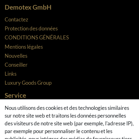
Demotex GmbH
Contactez
Protection des données
CONDITIONS GÉNÉRALES
Mentions légales
Nouvelles
Conseiller
Links
Luxury Goods Group
Service
Méthodes de paiement
Nous utilisons des cookies et des technologies similaires
sur notre site web et traitons les données personnelles
Méthodes et coûts de transport
des visiteurs de notre site web (par exemple, l'adresse IP),
Droit de rétractation
par exemple pour personnaliser le contenu et les
Retours
publicités, pour intégrer des médias de fournisseurs tiers