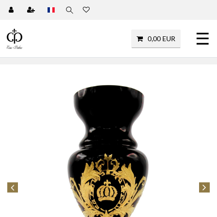
☰
0,00 EUR