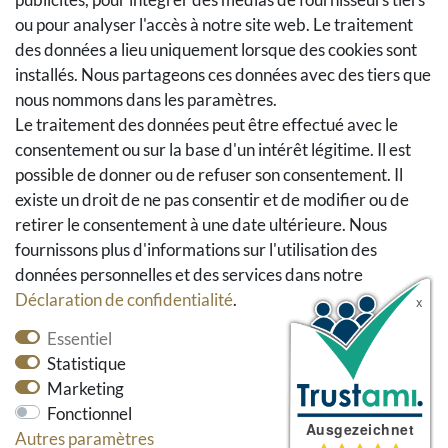
Se rétracter du contrat
ou pour analyser l'accès à notre site web. Le traitement
Panier d'achat
des données a lieu uniquement lorsque des cookies sont
A la caisse
installés. Nous partageons ces données avec des tiers que
nous nommons dans les paramètres.
Aide
Le traitement des données peut être effectué avec le
Social Media
consentement ou sur la base d'un intérêt légitime. Il est
possible de donner ou de refuser son consentement. Il
Facebook
existe un droit de ne pas consentir et de modifier ou de
Instagram
retirer le consentement à une date ultérieure. Nous
Pinterest
fournissons plus d'informations sur l'utilisation des
Youtube
données personnelles et des services dans notre
Houzz
Déclaration de confidentialité
.
Essentiel
Statistique
Marketing
Fonctionnel
Autres paramètres