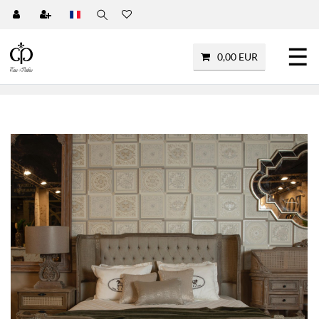
☰
0,00 EUR