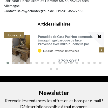
Fabricant:
Florian Schmidt
Hammer Str.
64
45239
Essen
Allemagne
Contact:
sales@demotexgroup.de
+49201-36577485
Articles similaires
Nouveauté
Pompöös de Casa Padrino commode
à maquillage baroque de luxe
Provence avec miroir - conçue par
Harald Glööckler
Délai de livraison 8 semaines
3 799,90 € *
Newsletter
Recevoir les tendances, les offres et les bons par e-mail !
Désinscription possible à tout moment.