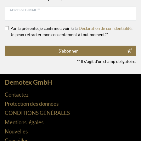
ADRESSE E-MAIL **
Par la présente, je confirme avoir lu la
Déclaration de confidentialité
.
Je peux rétracter mon consentement à tout moment.**
S’abonner
** Il s’agit d’un champ obligatoire.
Demotex GmbH
Contactez
Protection des données
CONDITIONS GÉNÉRALES
Mentions légales
Nouvelles
Conseiller