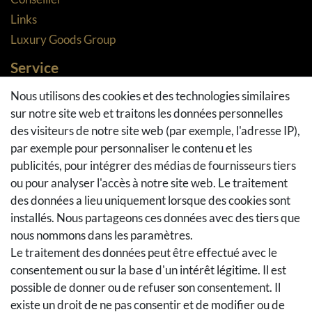
Links
Luxury Goods Group
Service
Méthodes de paiement
Nous utilisons des cookies et des technologies similaires
sur notre site web et traitons les données personnelles
Méthodes et coûts de transport
des visiteurs de notre site web (par exemple, l'adresse IP),
Droit de rétractation
par exemple pour personnaliser le contenu et les
Retours
publicités, pour intégrer des médias de fournisseurs tiers
Se rétracter du contrat
ou pour analyser l'accès à notre site web. Le traitement
Panier d'achat
des données a lieu uniquement lorsque des cookies sont
A la caisse
installés. Nous partageons ces données avec des tiers que
nous nommons dans les paramètres.
Aide
Le traitement des données peut être effectué avec le
Social Media
consentement ou sur la base d'un intérêt légitime. Il est
possible de donner ou de refuser son consentement. Il
Facebook
existe un droit de ne pas consentir et de modifier ou de
Instagram