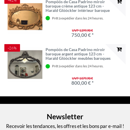
Pompöös de Casa Padrino miroir
baroque crème antique 123 cm -
Harald Glööckler intérieur baroque
Prêt à expédier dans les 24 heures.
UVP 1 299,90 €
750,00 € *
-26%
Pompöös de Casa Padrino miroir
baroque argent antique 123 cm -
Harald Glööckler meubles baroques
Prêt à expédier dans les 24 heures.
UVP 1 079,90 €
800,00 € *
Newsletter
Recevoir les tendances, les offres et les bons par e-mail !