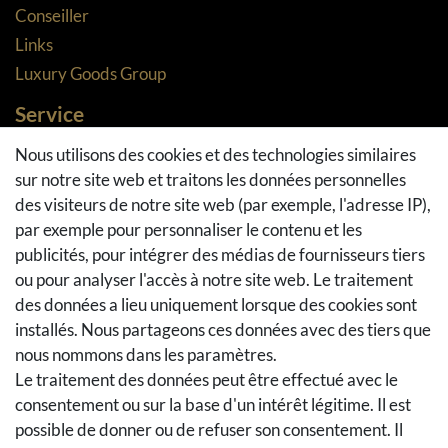
Conseiller
Links
Luxury Goods Group
Service
Méthodes de paiement
Nous utilisons des cookies et des technologies similaires
sur notre site web et traitons les données personnelles
Méthodes et coûts de transport
des visiteurs de notre site web (par exemple, l'adresse IP),
Droit de rétractation
par exemple pour personnaliser le contenu et les
Retours
publicités, pour intégrer des médias de fournisseurs tiers
Se rétracter du contrat
ou pour analyser l'accès à notre site web. Le traitement
Panier d'achat
des données a lieu uniquement lorsque des cookies sont
A la caisse
installés. Nous partageons ces données avec des tiers que
nous nommons dans les paramètres.
Aide
Le traitement des données peut être effectué avec le
Social Media
consentement ou sur la base d'un intérêt légitime. Il est
possible de donner ou de refuser son consentement. Il
Facebook