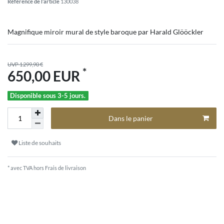
Référence de l’article
130038
Magnifique miroir mural de style baroque par Harald Glööckler
UVP 1 299,90 €
*
650,00 EUR
Disponible sous 3-5 jours.
Dans le panier
Liste de souhaits
* avec TVA hors
Frais de livraison