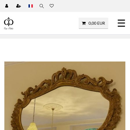
☰
0,00 EUR