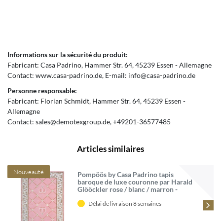
Informations sur la sécurité du produit:
Fabricant:
Casa Padrino
Hammer Str.
64
45239
Essen
Allemagne
Contact:
www.casa-padrino.de
E-mail:
info@casa-padrino.de
Personne responsable:
Fabricant:
Florian Schmidt
Hammer Str.
64
45239
Essen
Allemagne
Contact:
sales@demotexgroup.de
+49201-36577485
Articles similaires
Nouveauté
Pompöös by Casa Padrino tapis
baroque de luxe couronne par Harald
Glööckler rose / blanc / marron -
Différentes Tailles
Délai de livraison 8 semaines