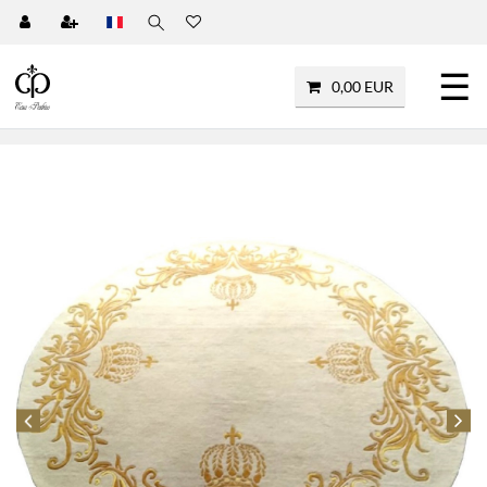
☰
0,00 EUR