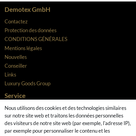
Demotex GmbH
Contactez
Protection des données
CONDITIONS GÉNÉRALES
Mentions légales
Nouvelles
Conseiller
Links
Luxury Goods Group
Service
Méthodes de paiement
Nous utilisons des cookies et des technologies similaires
sur notre site web et traitons les données personnelles
Méthodes et coûts de transport
des visiteurs de notre site web (par exemple, l'adresse IP),
Droit de rétractation
par exemple pour personnaliser le contenu et les
Retours