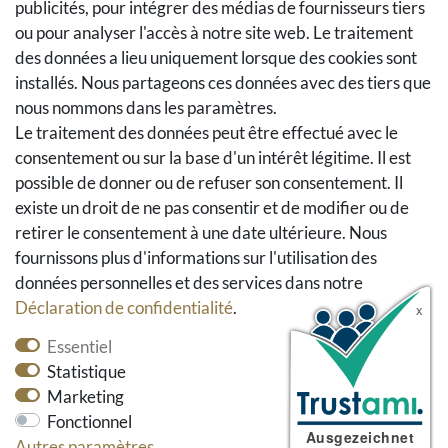
publicités, pour intégrer des médias de fournisseurs tiers
Se rétracter du contrat
ou pour analyser l'accès à notre site web. Le traitement
Panier d'achat
des données a lieu uniquement lorsque des cookies sont
A la caisse
installés. Nous partageons ces données avec des tiers que
nous nommons dans les paramètres.
Aide
Le traitement des données peut être effectué avec le
Social Media
consentement ou sur la base d'un intérêt légitime. Il est
possible de donner ou de refuser son consentement. Il
Facebook
existe un droit de ne pas consentir et de modifier ou de
Instagram
retirer le consentement à une date ultérieure. Nous
Pinterest
fournissons plus d'informations sur l'utilisation des
Youtube
données personnelles et des services dans notre
Houzz
Déclaration de confidentialité
.
Essentiel
Statistique
Marketing
Fonctionnel
Autres paramètres