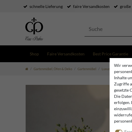
schnelle Lieferung
faire Versandkosten
große
Shop
Faire Versandkosten
Best Price Garantie
Wir verwe
Gartenmöbel, Öfen & Deko
Gartenmöbel
Luxus Gartenmöbel
personenb
Inhalte u
Zugriffe 
gesetzte 
Die Daten
erfolgen.
einzuwill
widerrufe
personen
Esse