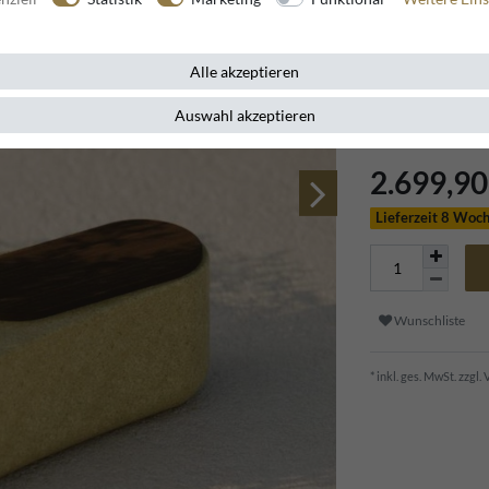
Die Casa Padrino
Alle akzeptieren
Ausstrahlung und 
stilvolle Weise.
Auswahl akzeptieren
2.699,9
Lieferzeit 8 Woc
Wunschliste
* inkl. ges. MwSt. zzgl.
V