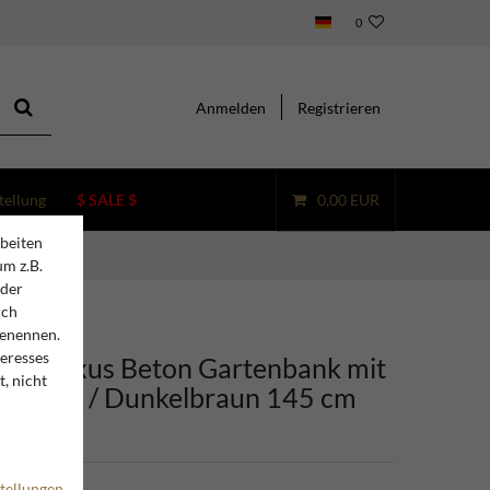
0
Anmelden
Registrieren
tellung
$ SALE $
0,00 EUR
beiten
um z.B.
oder
rch
benennen.
teresses
ino Luxus Beton Gartenbank mit
, nicht
f Gelb / Dunkelbraun 145 cm
tellungen
5