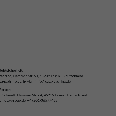
uktsicherheit:
Padrino
Hammer Str.
64
45239
Essen
Deutschland
a-padrino.de
E-Mail:
info@casa-padrino.de
Person:
an Schmidt
Hammer Str.
64
45239
Essen
Deutschland
emotexgroup.de
+49201-36577485