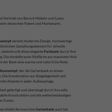
nd Vertrieb von Barock Möbeln und Luxus
 beim deutschen Patent und Markenamt.
mentopf
vereint modernes Design, hochwertige
nlichen Gestaltungselement für stilvolle
n
, beeindruckt diese elegante
Parkbank
durch ihre
g. Die dunkelbraune Sitzfläche aus massivem Holz
ht der Bank eine warme und natürliche Note.
Blumentopf
, der die Gartenbank zu einem
. Die Kombination aus Sitzgelegenheit und
volle Akzente in jeder Außenanlage.
beit gefertigt und überzeugt durch ihre edle
stabile Konstruktion und die wetterbeständigen
im Freien.
en bleibt die luxuriöse
Gartenbank
auch bei