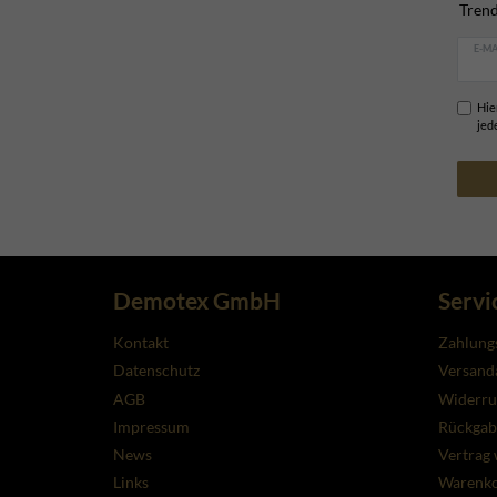
Trend
E-MA
Hie
jed
Demotex GmbH
Servi
Kontakt
Zahlung
Datenschutz
Versanda
AGB
Widerru
Impressum
Rückgab
News
Vertrag 
Links
Warenk