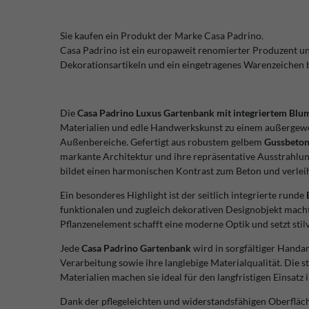
Sie kaufen ein Produkt der Marke Casa Padrino.
Casa Padrino ist ein europaweit renomierter Produzent u
Dekorationsartikeln und ein eingetragenes Warenzeichen
Die
Casa Padrino Luxus Gartenbank mit integriertem Blu
Materialien und edle Handwerkskunst zu einem außergewöh
Außenbereiche. Gefertigt aus robustem gelbem
Gussbeto
markante Architektur und ihre repräsentative Ausstrahlun
bildet einen harmonischen Kontrast zum Beton und verlei
Ein besonderes Highlight ist der seitlich integrierte runde
funktionalen und zugleich dekorativen Designobjekt macht
Pflanzenelement schafft eine moderne Optik und setzt stil
Jede
Casa Padrino Gartenbank
wird in sorgfältiger Handar
Verarbeitung sowie ihre langlebige Materialqualität. Die 
Materialien machen sie ideal für den langfristigen Einsatz 
Dank der pflegeleichten und widerstandsfähigen Oberfläch