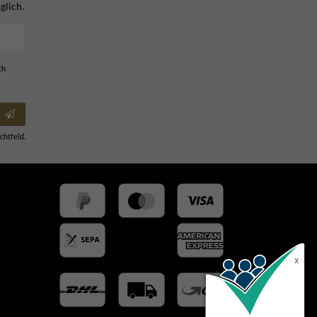
glich.
ch
chtfeld.