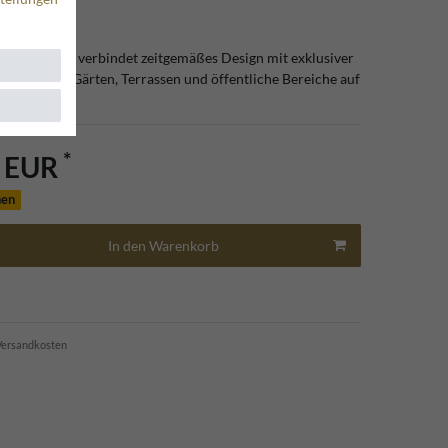
 Gartenbank verbindet zeitgemäßes Design mit exklusiver
bereichert Gärten, Terrassen und öffentliche Bereiche auf
*
0 EUR
hen
In den Warenkorb
ersandkosten