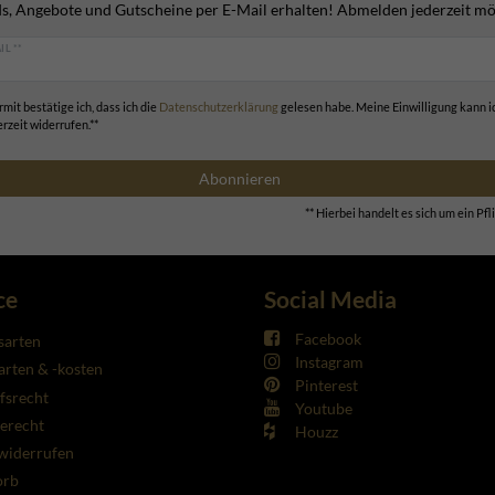
s, Angebote und Gutscheine per E-Mail erhalten! Abmelden jederzeit mö
IL **
rmit bestätige ich, dass ich die
Daten­schutz­erklärung
gelesen habe. Meine Einwilligung kann i
erzeit widerrufen.**
Abonnieren
** Hierbei handelt es sich um ein Pfli
ce
Social Media
Facebook
sarten
Instagram
rten & -kosten
Pinterest
fsrecht
Youtube
erecht
Houzz
widerrufen
orb