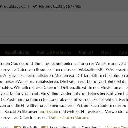
 Produktauswahl
Hotline 0201 36577485
Bestellrabatte
Kauf auf Rechnung
Kontakt
News
Auss
nden Cookies und ähnliche Technologien auf unserer Website und verar
Casa Padrino Luxus Beton Gartenbank mit Blumentopf Gelb / Dunkelbraun 145 cm
ezogene Daten von Besucher:innen unserer Webseite (z.B. IP-Adresse), 
nd Anzeigen zu personalisieren, Medien von Drittanbietern einzubinden 
auf unsere Website zu analysieren. Die Datenverarbeitung erfolgt erst du
Casa Padrino
Cookies. Wir teilen diese Daten mit Dritten, die wir in den Einstellungen 
verarbeitung kann mit Einwilligung oder aufgrund eines berechtigten In
Casa Padr
 Die Zustimmung kann erteilt oder abgelehnt werden. Es besteht das Recht
Blumentop
igen und die Einwilligung zu einem späteren Zeitpunkt zu ändern oder zu
n. Beachten Sie unser
Impressum
und weitere Hinweise zur Verwendung
bezogener Daten in unserer
Daten­schutz­erklärung
.
nziell
Statistik
Marketing
Funktional
Weitere Eins
Artikelnummer
13222