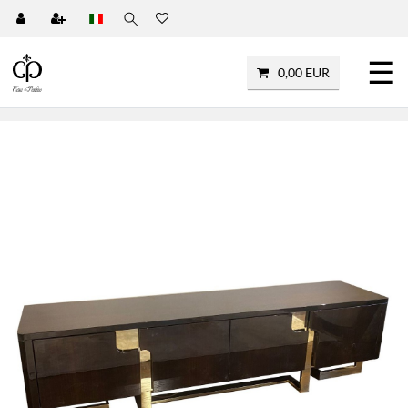
☰
0,00 EUR