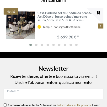
Articoli simili
Novità
Casa Padrino set di 6 sedie da pranzo
Art Déco di lusso beige / marrone
scuro / oro 58 x 65 x A. 90 cm -
Mobili da Pranzo e Ristorante Art
Déco - Qualità di Lusso
Tempi di consegna 8 settimane
5.699,90 € *
Newsletter
Ricevi tendenze, offerte e buoni sconto via e-mail!
Disdire l'abbonamento in qualsiasi momento.
E-MAIL **
Confermo di aver letto l'informativa
Informativa sulla privacy
. Posso