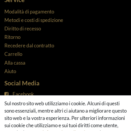
Modalità di pagamento
Metodi e costi di spedizione
Diritto di recesso
Ritorno
Recedere dal contratto
Carrello
Alla cassa
Aiuto
Social Media
Facebook
Instagram
Sul nostro sito web utilizziamo i cookie. Alcuni di questi
Pinterest
sono essenziali, mentre altri ci aiutano a migliorare questo
Youtube
sito web e la vostra esperienza. Per ulteriori informazioni
Houzz
sui cookie che utilizziamo e sui tuoi diritti come utente,