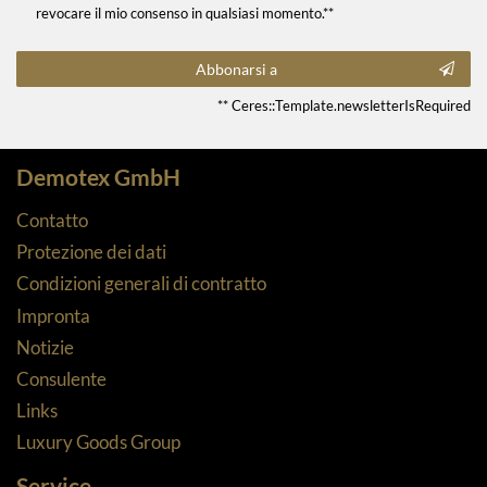
revocare il mio consenso in qualsiasi momento.**
Abbonarsi a
** Ceres::Template.newsletterIsRequired
Demotex GmbH
Contatto
Protezione dei dati
Condizioni generali di contratto
Impronta
Notizie
Consulente
Links
Luxury Goods Group
Service