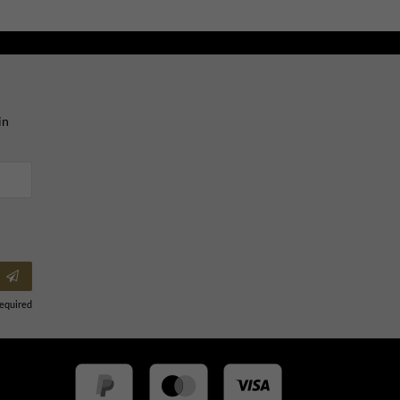
in
Required