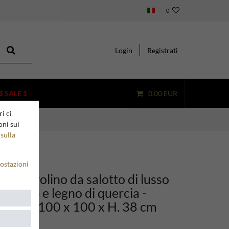
0
Login
Registrati
$ SALE $
0,00 EUR
i ci
oni sui
sulla
ostazioni
no Tavolino da salotto di lusso
n zinco e legno di quercia -
adrato 100 x 100 x H. 38 cm