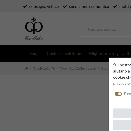
consegna veloce
spedizione economica
molti 
Shop
Costi di spedizione
Miglior prezzo garanti
Sul nostro
Tavoli da Caffè
Tavolini da Caffè di Lusso
Casa Padrino Tavolino
aiutano a 
cookie che
privacy
e 
Ess