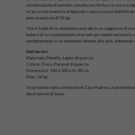
combinazione di metallo robusto con finitura in zinco e leg
un'accurata maestria artigianale e assicura una stabilità 
peso massiccio di 56 kg.
Che si tratti di un elemento centrale in un soggiorno di lus
hotel o di un complemento d'arredo per eventi esclusivi e s
perfettamente in un ambiente attento allo stile, definendo 
Dati tecnici:
Materiale: Metallo, Legno di quercia
Colore: Zinco, Parquet di quercia
Dimensioni: 100 x 100 x H. 38 cm
Peso: 56 kg
Un prodotto dalla collezione di Casa Padrino, il produttore
decorazione di lusso.