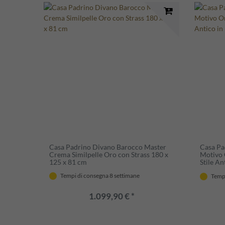
Casa Padrino Divano Barocco Master
Casa Pa
Crema Similpelle Oro con Strass 180 x
Motivo 
125 x 81 cm
Stile An
85 x 85
Tempi di consegna 8 settimane
Tempi
1.099,90 € *