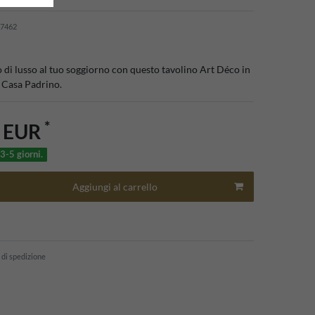
7462
 di lusso al tuo soggiorno con questo tavolino Art Déco in
i Casa Padrino.
*
0 EUR
3-5 giorni.
Aggiungi al carrello
 di spedizione