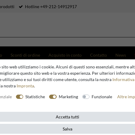
prodotti
Hotline +49-212-14912917
to
Sconti di ordine
Acquisto in conto
Contatto
News
 sito web utilizziamo i cookie. Alcuni di questi sono essenziali, mentre altr
 da salotto di lusso Art Déco in zinco e legno di quercia - Tavolo quadrato 100 x 100 x H. 38 cm
migliorare questo sito web e la vostra esperienza. Per ulteriori informazi
 utilizziamo e sui tuoi diritti come utente, consulta la nostra
Informativa 
la nostra
Impronta
.
Casa Padrino
enziale
Statistiche
Marketing
Funzionale
Altre imp
Casa Padri
Art Déco i
Accetta tutti
Tavolo qu
Salva