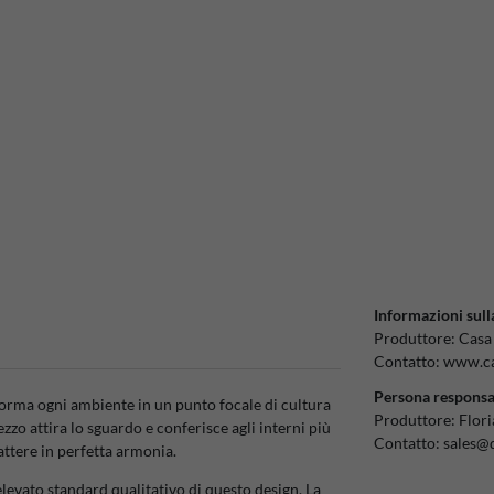
Informazioni sull
Produttore:
Casa
Contatto:
www.ca
Persona responsa
sforma ogni ambiente in un punto focale di cultura
Produttore:
Flor
ezzo attira lo sguardo e conferisce agli interni più
Contatto:
sales@
attere in perfetta armonia.
'elevato standard qualitativo di questo design. La