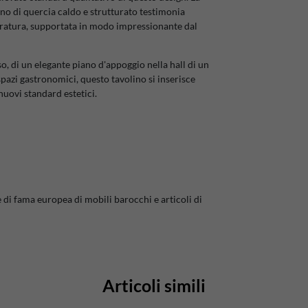
no di quercia caldo e strutturato testimonia
duratura, supportata in modo impressionante dal
so, di un elegante piano d'appoggio nella hall di un
pazi gastronomici, questo tavolino si inserisce
nuovi standard estetici.
 di fama europea di mobili barocchi e articoli di
Articoli simili