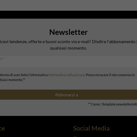
Newsletter
icevi tendenze, offerte e buoni sconto via e-mail! Disdire l'abbonamento 
qualsiasi momento.
IL **
fermo di aver letto l'informativa
Informativa sulla privacy
. Posso revocare il mio consenso in
lsiasi momento.**
Abbonarsi a
** Ceres::Template.newsletterIs
ce
Social Media