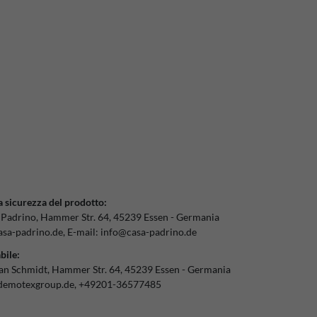
a sicurezza del prodotto:
 Padrino
Hammer Str.
64
45239
Essen
Germania
sa-padrino.de
E-mail:
info@casa-padrino.de
bile:
ian Schmidt
Hammer Str.
64
45239
Essen
Germania
demotexgroup.de
+49201-36577485