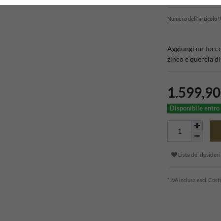
Numero dell'articolo
9
Aggiungi un tocco
zinco e quercia d
1.599,9
Disponibile entro 
Lista dei desideri
* IVA inclusa escl.
Costi