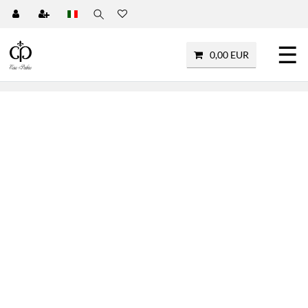
☰
0,00 EUR