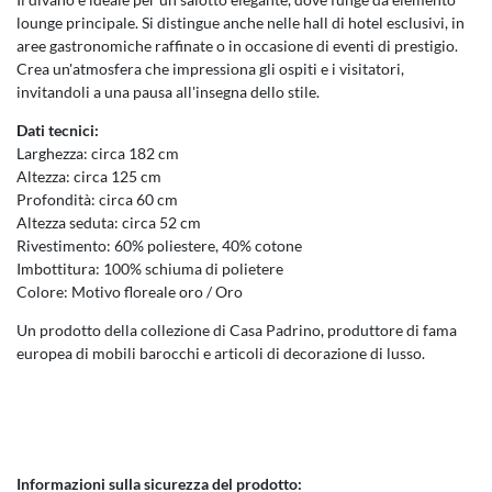
lounge principale. Si distingue anche nelle hall di hotel esclusivi, in
aree gastronomiche raffinate o in occasione di eventi di prestigio.
Crea un'atmosfera che impressiona gli ospiti e i visitatori,
invitandoli a una pausa all'insegna dello stile.
Dati tecnici:
Larghezza: circa 182 cm
Altezza: circa 125 cm
Profondità: circa 60 cm
Altezza seduta: circa 52 cm
Rivestimento: 60% poliestere, 40% cotone
Imbottitura: 100% schiuma di polietere
Colore: Motivo floreale oro / Oro
Un prodotto della collezione di Casa Padrino, produttore di fama
europea di mobili barocchi e articoli di decorazione di lusso.
Informazioni sulla sicurezza del prodotto: