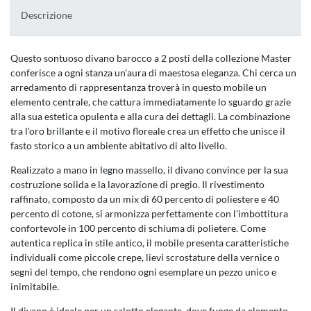
Descrizione
Questo sontuoso divano barocco a 2 posti della collezione Master
conferisce a ogni stanza un'aura di maestosa eleganza. Chi cerca un
arredamento di rappresentanza troverà in questo mobile un
elemento centrale, che cattura immediatamente lo sguardo grazie
alla sua estetica opulenta e alla cura dei dettagli. La combinazione
tra l'oro brillante e il motivo floreale crea un effetto che unisce il
fasto storico a un ambiente abitativo di alto livello.
Realizzato a mano in legno massello, il divano convince per la sua
costruzione solida e la lavorazione di pregio. Il rivestimento
raffinato, composto da un mix di 60 percento di poliestere e 40
percento di cotone, si armonizza perfettamente con l'imbottitura
confortevole in 100 percento di schiuma di polietere. Come
autentica replica in stile antico, il mobile presenta caratteristiche
individuali come piccole crepe, lievi scrostature della vernice o
segni del tempo, che rendono ogni esemplare un pezzo unico e
inimitabile.
Il divano è ideale per un salotto elegante, dove funge da elemento