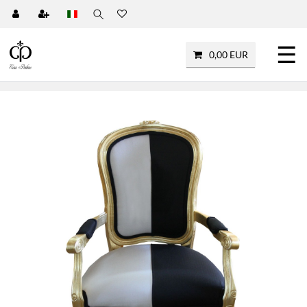
☰
0,00 EUR