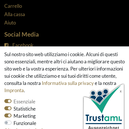
Carrello
Alla cassa
Aiuto
Social Media
Facebook
Instagram
Sul nostro sito web utilizziamo i cookie. Alcuni di questi
Pinterest
sono essenziali, mentre altri ci aiutano a migliorare questo
Youtube
sito web e la vostra esperienza. Per ulteriori informazioni
Houzz
sui cookie che utilizziamo e sui tuoi diritti come utente,
consulta la nostra
Informativa sulla privacy
e la nostra
Impronta
.
Essenziale
Statistiche
Marketing
Funzionale
* Tutti i prezzi includono l'imposta sul valore