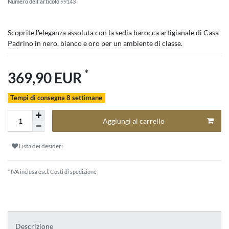
Numero dell'articolo
99143
Scoprite l'eleganza assoluta con la sedia barocca artigianale di Casa
Padrino in nero, bianco e oro per un ambiente di classe.
*
369,90 EUR
Tempi di consegna 8 settimane
Aggiungi al carrello
Lista dei desideri
* IVA inclusa escl.
Costi di spedizione
Descrizione