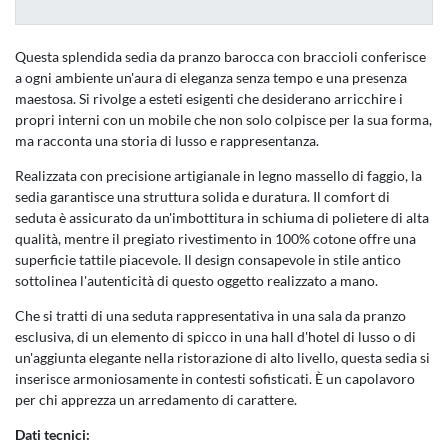
Questa splendida sedia da pranzo barocca con braccioli conferisce
a ogni ambiente un'aura di eleganza senza tempo e una presenza
maestosa. Si rivolge a esteti esigenti che desiderano arricchire i
propri interni con un mobile che non solo colpisce per la sua forma,
ma racconta una storia di lusso e rappresentanza.
Realizzata con precisione artigianale in legno massello di faggio, la
sedia garantisce una struttura solida e duratura. Il comfort di
seduta è assicurato da un'imbottitura in schiuma di polietere di alta
qualità, mentre il pregiato rivestimento in 100% cotone offre una
superficie tattile piacevole. Il design consapevole in stile antico
sottolinea l'autenticità di questo oggetto realizzato a mano.
Che si tratti di una seduta rappresentativa in una sala da pranzo
esclusiva, di un elemento di spicco in una hall d'hotel di lusso o di
un'aggiunta elegante nella ristorazione di alto livello, questa sedia si
inserisce armoniosamente in contesti sofisticati. È un capolavoro
per chi apprezza un arredamento di carattere.
Dati tecnici: