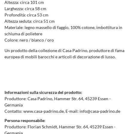
Altezza: circa 101 cm
Larghezza: circa 58 cm
Profondità: circa 53 cm
Altezza seduta: circa 51 cm
Materiale: legno massello di faggio, 100% cotone, imbottitura in
schiuma di polietere
Colore: nero / bianco / oro
Un prodotto della collezione di Casa Padrino, produttore di fama
europea di mobili barocchi e articoli di decorazione di lusso.
Informazioni sulla sicurezza del prodotto:
Produttore:
Casa Padrino
Hammer Str.
64
45239
Essen
Germania
Contatto:
www.casa-padrino.de
E-mail:
info@casa-padrino.de
Persona responsabile:
Produttore:
Florian Schmidt
Hammer Str.
64
45239
Essen
Germania