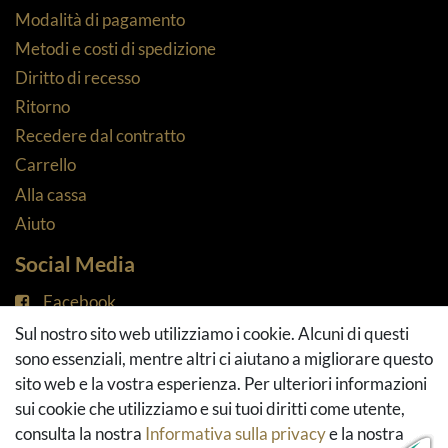
Modalità di pagamento
Metodi e costi di spedizione
Diritto di recesso
Ritorno
Recedere dal contratto
Carrello
Alla cassa
Aiuto
Social Media
Facebook
Instagram
Sul nostro sito web utilizziamo i cookie. Alcuni di questi
Pinterest
sono essenziali, mentre altri ci aiutano a migliorare questo
Youtube
sito web e la vostra esperienza. Per ulteriori informazioni
Houzz
sui cookie che utilizziamo e sui tuoi diritti come utente,
consulta la nostra
Informativa sulla privacy
e la nostra