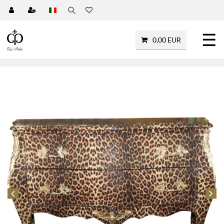
☰
0,00 EUR