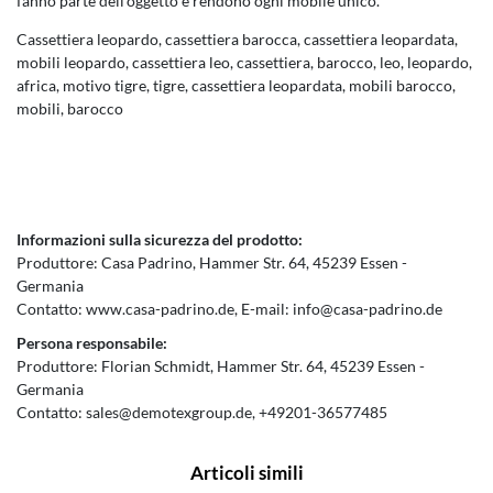
fanno parte dell'oggetto e rendono ogni mobile unico.
Cassettiera leopardo, cassettiera barocca, cassettiera leopardata,
mobili leopardo, cassettiera leo, cassettiera, barocco, leo, leopardo,
africa, motivo tigre, tigre, cassettiera leopardata, mobili barocco,
mobili, barocco
Informazioni sulla sicurezza del prodotto:
Produttore:
Casa Padrino
Hammer Str.
64
45239
Essen
Germania
Contatto:
www.casa-padrino.de
E-mail:
info@casa-padrino.de
Persona responsabile:
Produttore:
Florian Schmidt
Hammer Str.
64
45239
Essen
Germania
Contatto:
sales@demotexgroup.de
+49201-36577485
Articoli simili