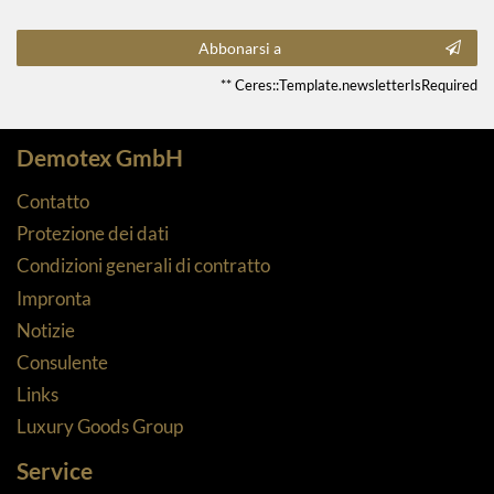
Abbonarsi a
** Ceres::Template.newsletterIsRequired
Demotex GmbH
Contatto
Protezione dei dati
Condizioni generali di contratto
Impronta
Notizie
Consulente
Links
Luxury Goods Group
Service