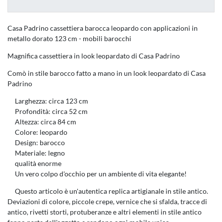
Casa Padrino cassettiera barocca leopardo con applicazioni in
metallo dorato 123 cm - mobili barocchi
Magnifica cassettiera in look leopardato di Casa Padrino
Comò in stile barocco fatto a mano in un look leopardato di Casa
Padrino
Larghezza: circa 123 cm
Profondità: circa 52 cm
Altezza: circa 84 cm
Colore: leopardo
Design: barocco
Materiale: legno
qualità enorme
Un vero colpo d'occhio per un ambiente di vita elegante!
Questo articolo è un'autentica replica artigianale in stile antico.
Deviazioni di colore, piccole crepe, vernice che si sfalda, tracce di
antico, rivetti storti, protuberanze e altri elementi in stile antico