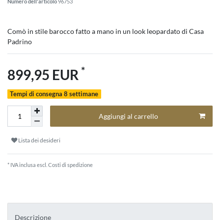
Numero dell'articolo
96753
Comò in stile barocco fatto a mano in un look leopardato di Casa
Padrino
*
899,95 EUR
Tempi di consegna 8 settimane
Aggiungi al carrello
Lista dei desideri
* IVA inclusa escl.
Costi di spedizione
Descrizione