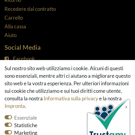
Recedere dal contratto
Carrello
Alla cassa
Aiuto
Social Media
Facebook
Instagram
Sul nostro sito web utilizziamo i cookie. Alcuni di questi
Pinterest
sono essenziali, mentre altri ci aiutano a migliorare questo
Youtube
sito web e la vostra esperienza. Per ulteriori informazioni
Houzz
sui cookie che utilizziamo e sui tuoi diritti come utente,
consulta la nostra
Informativa sulla privacy
e la nostra
Impronta
.
Essenziale
Statistiche
Marketing