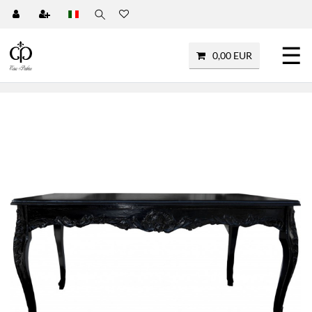
☰
0,00 EUR