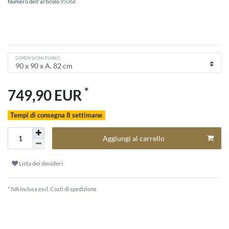
Numero dell'articolo
95068
DIMENSIONI PIANO
*
749,90 EUR
Tempi di consegna 8 settimane
Aggiungi al carrello
Lista dei desideri
* IVA inclusa escl.
Costi di spedizione