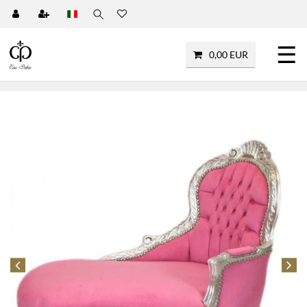
☰
0,00 EUR