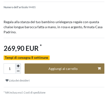
Numero dell'articolo
94485
Regala alla stanza del tuo bambino un'eleganza regale con questa
chaise longue barocca fatta a mano, in rosa e argento, firmata Casa
Padrino.
*
269,90 EUR
Tempi di consegna 8 settimane
Aggiungi al carrello
Lista dei desideri
* IVA inclusa escl.
Costi di spedizione