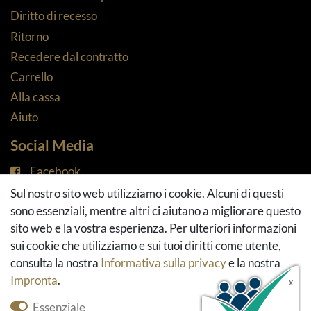
Diritto di recesso
Ritorno
Recedere dal contratto
Carrello
Alla cassa
Aiuto
Social Media
Facebook
Instagram
Sul nostro sito web utilizziamo i cookie. Alcuni di questi
Pinterest
sono essenziali, mentre altri ci aiutano a migliorare questo
Youtube
sito web e la vostra esperienza. Per ulteriori informazioni
Houzz
sui cookie che utilizziamo e sui tuoi diritti come utente,
consulta la nostra
Informativa sulla privacy
e la nostra
Impronta
.
Essenziale