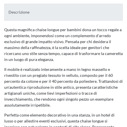
Descrizione
Questa magnifica chaise longue per bambini dona un tocco regale a
ogni ambiente, imponendosi come un complemento d'arredo
esclusivo di grande impatto visivo. Pensata per chi desidera il
massimo della raffinatezza, è la scelta ideale per genitori che
ricercano uno stile senza tempo, capace di trasformare la cameretta
in un luogo di pura eleganza.
Il mobile è realizzato interamente a mano in legno massello e
rivestito con un pregiato tessuto in velluto, composto per il 60
percento da cotone e per il 40 percento da poliestere. Trattandosi di
un'autentica riproduzione in stile antico, presenta caratteristiche
artigianali uniche, come lievi imperfezioni o tracce di
invecchiamento, che rendono ogni singolo pezzo un esemplare
assolutamente irripetibile.
Perfetta come elemento decorativo in una stanza, in un hotel di
lusso o per allestire eventi esclusivi, questa chaise longue si
inserisce con naturalezza in contesti di alta classe. Rappresenta