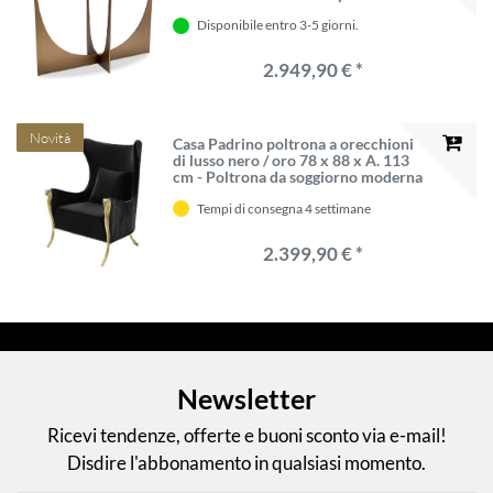
vetro - Mobili di lusso - Mobili da
Disponibile entro 3-5 giorni.
soggiorno - Arredamento da
soggiorno di lusso
2.949,90 € *
Novità
Casa Padrino poltrona a orecchioni
di lusso nero / oro 78 x 88 x A. 113
cm - Poltrona da soggiorno moderna
con tessuto in velluto - Mobili da
Tempi di consegna 4 settimane
soggiorno moderni
2.399,90 € *
Newsletter
Ricevi tendenze, offerte e buoni sconto via e-mail!
Disdire l'abbonamento in qualsiasi momento.