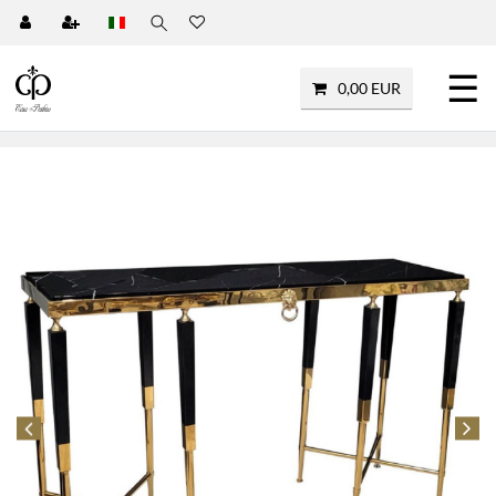
☰
0,00 EUR