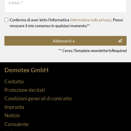
E-MAIL **
Confermo di aver letto l'informativa
Informativa sulla privacy
. Posso
revocare il mio consenso in qualsiasi momento.**
Abbonarsi a
** Ceres::Template.newsletterIsRequired
Demotex GmbH
Contatto
Protezione dei dati
Condizioni generali di contratto
Impronta
Notizie
Consulente