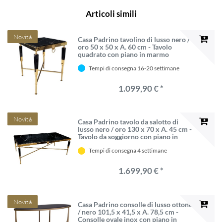
Articoli simili
Novità
Casa Padrino tavolino di lusso nero /
oro 50 x 50 x A. 60 cm - Tavolo
quadrato con piano in marmo
artificiale - Mobili per soggiorno di
Tempi di consegna 16-20 settimane
lusso - Mobili per hotel - Interni di
lusso - Interni hotel
1.099,90 € *
Novità
Casa Padrino tavolo da salotto di
lusso nero / oro 130 x 70 x A. 45 cm -
Tavolo da soggiorno con piano in
marmo artificiale - Mobili soggiorno
Tempi di consegna 4 settimane
di lusso - Mobili hotel - Interni di
lusso
1.699,90 € *
Novità
Casa Padrino consolle di lusso ottone
/ nero 101,5 x 41,5 x A. 78,5 cm -
Consolle ovale inox con piano in