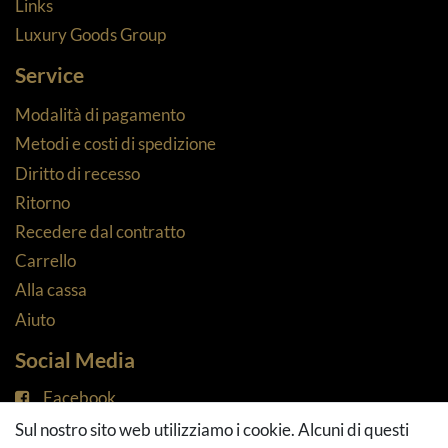
Links
Luxury Goods Group
Service
Modalità di pagamento
Metodi e costi di spedizione
Diritto di recesso
Ritorno
Recedere dal contratto
Carrello
Alla cassa
Aiuto
Social Media
Facebook
Instagram
Sul nostro sito web utilizziamo i cookie. Alcuni di questi
Pinterest