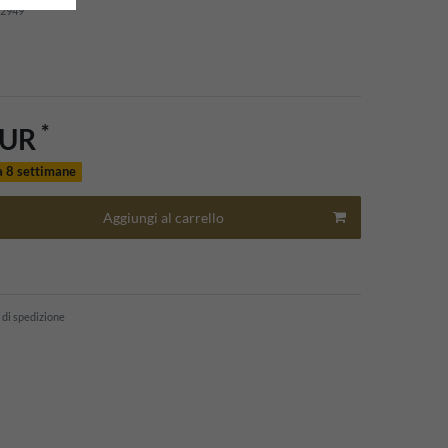
2949
*
EUR
a 8 settimane
Aggiungi al carrello
 di spedizione