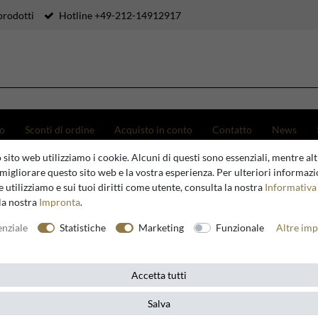
prodotti
Hotline +49-212-14912917
to
Sconti di ordine
Acquisto in conto
Contatto
News
 sito web utilizziamo i cookie. Alcuni di questi sono essenziali, mentre altr
adrino Designer Chesterfield sedia Bordeaux Rosso / Marrone
migliorare questo sito web e la vostra esperienza. Per ulteriori informazi
 utilizziamo e sui tuoi diritti come utente, consulta la nostra
Informativa 
la nostra
Impronta
.
Casa Padrino
enziale
Statistiche
Marketing
Funzionale
Altre imp
Casa Padr
Bordeaux
Accetta tutti
Salva