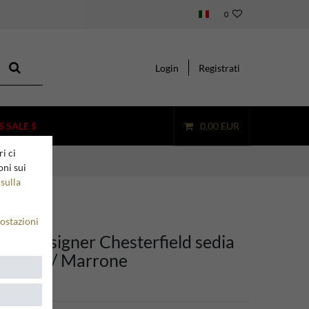
0
Login
Registrati
$ SALE $
0,00 EUR
i ci
oni sui
sulla
ostazioni
ino Designer Chesterfield sedia
 Rosso / Marrone