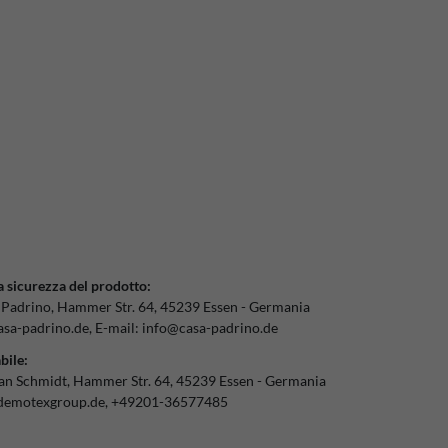
a sicurezza del prodotto:
 Padrino
Hammer Str.
64
45239
Essen
Germania
sa-padrino.de
E-mail:
info@casa-padrino.de
bile:
ian Schmidt
Hammer Str.
64
45239
Essen
Germania
demotexgroup.de
+49201-36577485