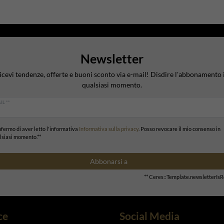
Newsletter
icevi tendenze, offerte e buoni sconto via e-mail! Disdire l'abbonamento 
qualsiasi momento.
IL **
fermo di aver letto l'informativa
Informativa sulla privacy
. Posso revocare il mio consenso in
lsiasi momento.**
Abbonarsi a
** Ceres::Template.newsletterIs
ce
Social Media