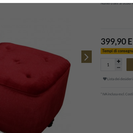
Numero dell'articolo
9
399,90 
Tempi di consegn
Lista dei desideri
* IVA inclusa escl.
Costi