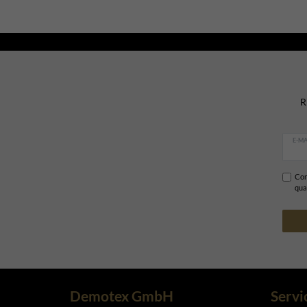
R
E-MA
Con
qua
Demotex GmbH
Servi