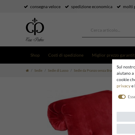
consegna veloce
spedizione economica
molti 
Shop
Costi di spedizione
Miglior prezzo garanti
Sul nostro
Sedie
Sedie di Lusso
Sedie da Pranzo senza Braccioli
Casa P
aiutano a 
cookie che
privacy
e 
Ess