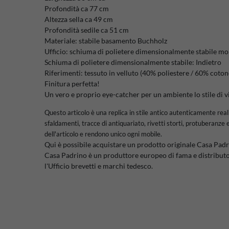
Profondità ca 77 cm
Altezza sella ca 49 cm
Profondità sedile ca 51 cm
Materiale: stabile basamento Buchholz
Ufficio: schiuma di polietere dimensionalmente stabile mo
Schiuma di polietere dimensionalmente stabile: Indietro
Riferimenti: tessuto in velluto (40% poliestere / 60% coton
Finitura perfetta!
Un vero e proprio eye-catcher per un ambiente lo stile di v
Questo articolo è una replica in stile antico autenticamente rea
sfaldamenti, tracce di antiquariato, rivetti storti, protuberanze e
dell'articolo e rendono unico ogni mobile.
Qui è possibile acquistare un prodotto originale Casa Padr
Casa Padrino è un produttore europeo di fama e distributo
l'Ufficio brevetti e marchi tedesco.