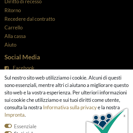
Diritto di recesso
Ritorno
Recedere dal contratto
Carrello
Alla cassa
Aiuto
Social Media
Facebook
Instagram
Sul nostro sito web utilizziamo i cookie. Alcuni di questi
Pinterest
sono essenziali, mentre altri ci aiutano a migliorare questo
Youtube
sito web e la vostra esperienza. Per ulteriori informazioni
Houzz
sui cookie che utilizziamo e sui tuoi diritti come utente,
consulta la nostra
Informativa sulla privacy
e la nostra
Impronta
.
Essenziale