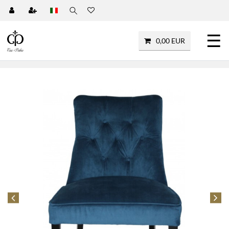
☰
0,00 EUR