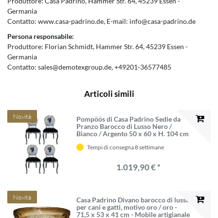
Produttore:
Casa Padrino
Hammer Str.
64
45239
Essen
Germania
Contatto:
www.casa-padrino.de
E-mail:
info@casa-padrino.de
Persona responsabile:
Produttore:
Florian Schmidt
Hammer Str.
64
45239
Essen
Germania
Contatto:
sales@demotexgroup.de
+49201-36577485
Articoli simili
Novità
Pompöös di Casa Padrino Sedie da
Pranzo Barocco di Lusso Nero /
Bianco / Argento 50 x 60 x H. 104 cm
- Sedie Barocche Pompöös Disegnate
Tempi di consegna 8 settimane
da Harald Glööckler - 4 Sedie da
Pranzo
1.019,90 € *
Novità
Casa Padrino Divano barocco di lusso
per cani e gatti, motivo oro / oro -
71,5 x 53 x 41 cm - Mobile artigianale