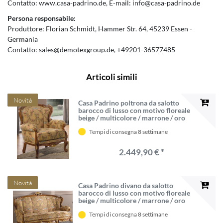
Contatto:
www.casa-padrino.de
E-mail:
info@casa-padrino.de
Persona responsabile:
Produttore:
Florian Schmidt
Hammer Str.
64
45239
Essen
Germania
Contatto:
sales@demotexgroup.de
+49201-36577485
Articoli simili
Novità
Casa Padrino poltrona da salotto
barocco di lusso con motivo floreale
beige / multicolore / marrone / oro
79 x 84 x A. 100 cm - Mobili da
Tempi di consegna 8 settimane
soggiorno in stile barocco nobile
2.449,90 € *
Novità
Casa Padrino divano da salotto
barocco di lusso con motivo floreale
beige / multicolore / marrone / oro
185 x 92 x A. 103 cm - Mobili da
Tempi di consegna 8 settimane
soggiorno in stile barocco nobile