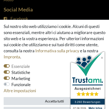
Social Media
Facebook
Instagram
Sul nostro sito web utilizziamo i cookie. Alcuni di questi
Pinterest
sono essenziali, mentre altri ci aiutano a migliorare questo
Youtube
sito web e la vostra esperienza. Per ulteriori informazioni
Houzz
sui cookie che utilizziamo e sui tuoi diritti come utente,
consulta la nostra
Informativa sulla privacy
e la nostra
Impronta
.
Essenziale
Statistiche
Marketing
Funzionale
* Tutti i prezzi includono l'imposta sul valore
Altre impostazioni
aggiunto ed escludono le spese di spedizione.
Accetta tutti