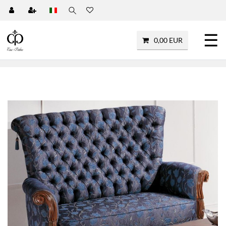
☰
0,00 EUR