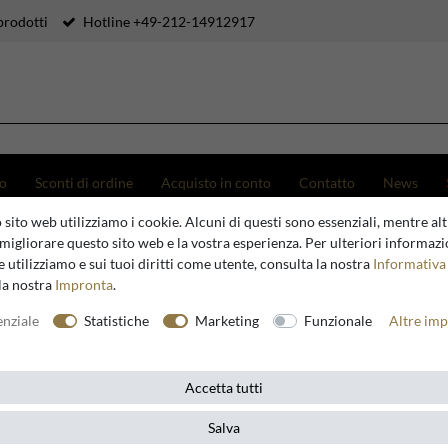
prodotti
Hotline +49-212-14912917
to
Sconti di ordine
Acquisto in conto
Contatto
News
 sito web utilizziamo i cookie. Alcuni di questi sono essenziali, mentre altr
Casa Padrino hanging washing cabinet with marble top drawer and door - Luxury Washbasi
migliorare questo sito web e la vostra esperienza. Per ulteriori informazi
 utilizziamo e sui tuoi diritti come utente, consulta la nostra
Informativa 
la nostra
Impronta
.
Casa Padrino
enziale
Statistiche
Marketing
Funzionale
Altre imp
Casa Padr
marble to
Accetta tutti
Washbasi
Salva