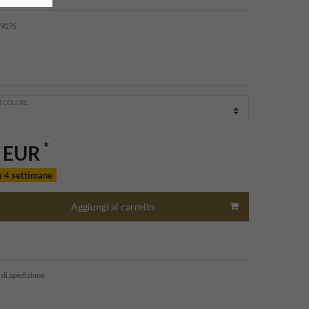
9075
I COLORE
*
0 EUR
a 4 settimane
Aggiungi al carrello
 di spedizione