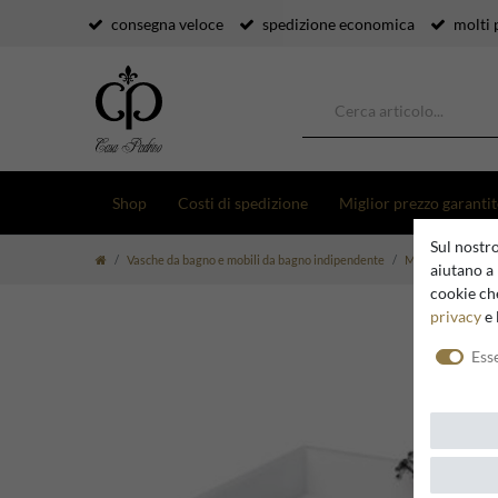
consegna veloce
spedizione economica
molti 
Shop
Costi di spedizione
Miglior prezzo garanti
Sul nostro
Vasche da bagno e mobili da bagno indipendente
Mobili da Bagno
aiutano a 
cookie che
privacy
e 
Ess