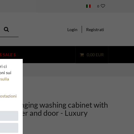
0
Login
Registrati
$ SALE $
0,00 EUR
i ci
n
oni sui
sulla
ostazioni
ino hanging washing cabinet with
p drawer and door - Luxury
n