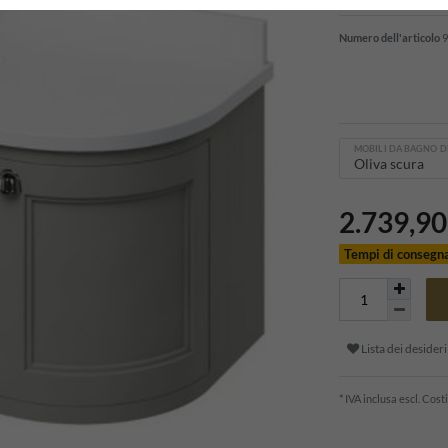
Numero dell'articolo
9
MOBILI DA BAGNO D
2.739,9
Tempi di consegn
Lista dei desideri
* IVA inclusa escl.
Costi