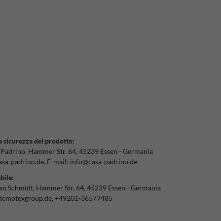
a sicurezza del prodotto:
 Padrino
Hammer Str.
64
45239
Essen
Germania
sa-padrino.de
E-mail:
info@casa-padrino.de
bile:
ian Schmidt
Hammer Str.
64
45239
Essen
Germania
demotexgroup.de
+49201-36577485