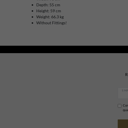
Depth: 55 cm
Height: 59 cm
Weight: 66.3 kg
Without Fittings!
R
E-MA
Con
qua