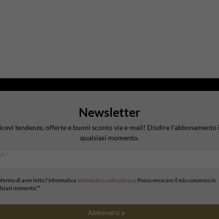
Newsletter
icevi tendenze, offerte e buoni sconto via e-mail! Disdire l'abbonamento 
qualsiasi momento.
IL **
fermo di aver letto l'informativa
Informativa sulla privacy
. Posso revocare il mio consenso in
lsiasi momento.**
Abbonarsi a