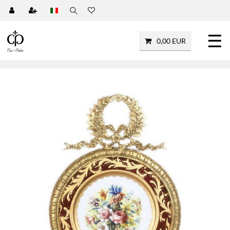
☰
0,00 EUR