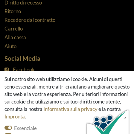
Diritto di recesso
Ritorno
Recedere dal contratto
Carrello
Alla cassa
Aiuto
Social Media
Facebook
Instagram
Sul nostro sito web utilizziamo i cookie. Alcuni di questi
Pinterest
sono essenziali, mentre altri ci aiutano a migliorare questo
Youtube
sito web e la vostra esperienza. Per ulteriori informazioni
Houzz
sui cookie che utilizziamo e sui tuoi diritti come utente,
consulta la nostra
Informativa sulla privacy
e la nostra
Impronta
.
Essenziale